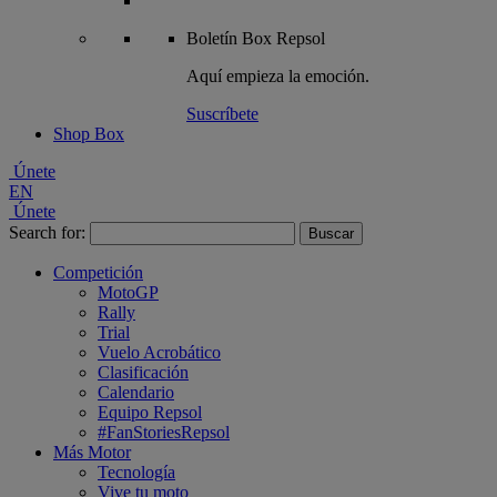
Boletín
Box Repsol
Aquí empieza la emoción.
Suscríbete
Shop Box
Únete
EN
Únete
Search for:
Competición
MotoGP
Rally
Trial
Vuelo Acrobático
Clasificación
Calendario
Equipo Repsol
#FanStoriesRepsol
Más Motor
Tecnología
Vive tu moto