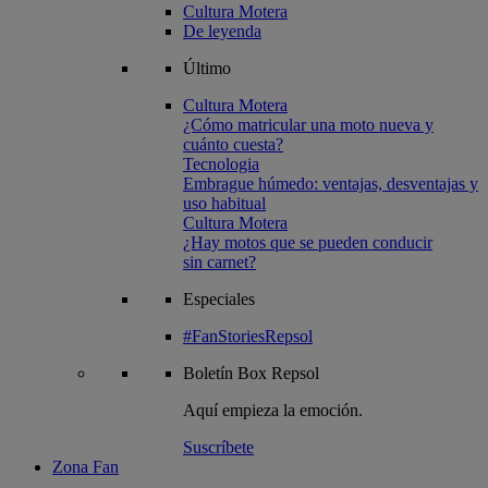
Cultura Motera
De leyenda
Último
Cultura Motera
¿Cómo matricular una moto nueva y
cuánto cuesta?
Tecnologia
Embrague húmedo: ventajas, desventajas y
uso habitual
Cultura Motera
¿Hay motos que se pueden conducir
sin carnet?
Especiales
#FanStoriesRepsol
Boletín
Box Repsol
Aquí empieza la emoción.
Suscríbete
Zona Fan