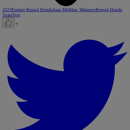
2023
Equipo Repsol Honda
Joan Mir
Marc Márquez
Repsol Honda
Team
Test
7