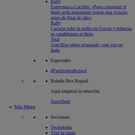
Rally
Entrevista a Cachón: «Para conseguir el
título sería importante lograr una victoria
antes de final de año»
Rally
Cachón sube al podio en Grecia y refuerza
su candidatura al título
Trial
Toni Bou sigue arrasando, esta vez en
Italia
Especiales
#FanStoriesRepsol
Boletín
Box Repsol
Aquí empieza la emoción.
Suscríbete
Más Motor
Secciones
Tecnología
Vive tu moto