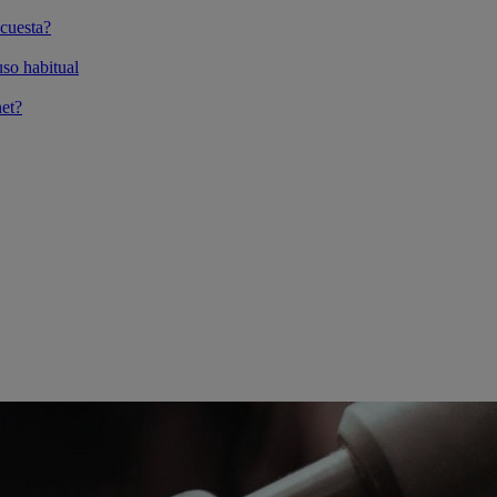
cuesta?
so habitual
et?