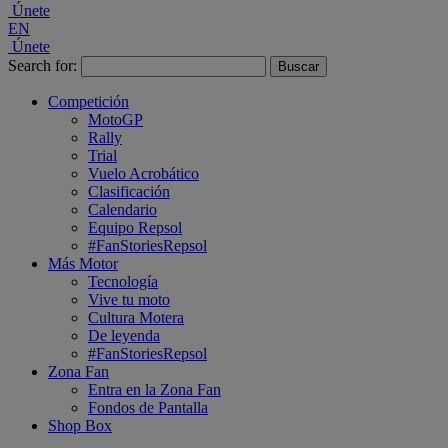
Únete
EN
Únete
Search for:
Competición
MotoGP
Rally
Trial
Vuelo Acrobático
Clasificación
Calendario
Equipo Repsol
#FanStoriesRepsol
Más Motor
Tecnología
Vive tu moto
Cultura Motera
De leyenda
#FanStoriesRepsol
Zona Fan
Entra en la Zona Fan
Fondos de Pantalla
Shop Box