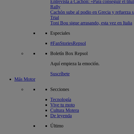
Entrevista a Cachón: «Para conseguir el títul
Rally
Cachón sube al podio en Grecia y refuerza su
Trial
Toni Bou sigue arrasando, esta vez en Italia
Especiales
#FanStoriesRepsol
Boletín
Box Repsol
Aquí empieza la emoción.
Suscríbete
Más Motor
Secciones
Tecnología
Vive tu moto
Cultura Motera
De leyenda
Último