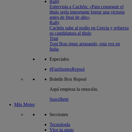
Rally
Entrevista a Cachón: «Para conseguir el
título sería importante lograr una victoria
antes de final de año»
Rally
Cachón sube al podio en Grecia y refuerza
su candidatura al título
Trial
Toni Bou sigue arrasando, esta vez en
Italia
Especiales
#FanStoriesRepsol
Boletín
Box Repsol
Aquí empieza la emoción.
Suscríbete
Más Motor
Secciones
Tecnología
Vive tu moto