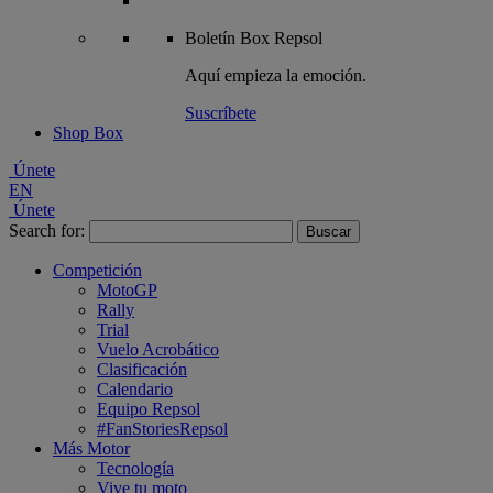
Boletín
Box Repsol
Aquí empieza la emoción.
Suscríbete
Shop Box
Únete
EN
Únete
Search for:
Competición
MotoGP
Rally
Trial
Vuelo Acrobático
Clasificación
Calendario
Equipo Repsol
#FanStoriesRepsol
Más Motor
Tecnología
Vive tu moto