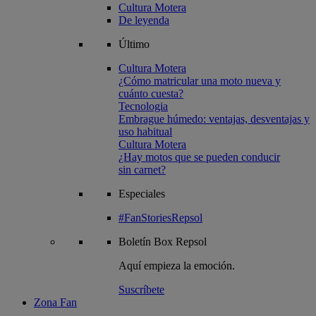
Cultura Motera
De leyenda
Último
Cultura Motera
¿Cómo matricular una moto nueva y
cuánto cuesta?
Tecnologia
Embrague húmedo: ventajas, desventajas y
uso habitual
Cultura Motera
¿Hay motos que se pueden conducir
sin carnet?
Especiales
#FanStoriesRepsol
Boletín
Box Repsol
Aquí empieza la emoción.
Suscríbete
Zona Fan