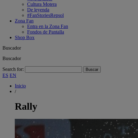
Cultura Motera
De leyenda
#FanStoriesRepsol
Zona Fan
Entra en la Zona Fan
Fondos de Pantalla
Shop Box
Buscador
Buscador
Search for:
ES
EN
Inicio
/
Rally