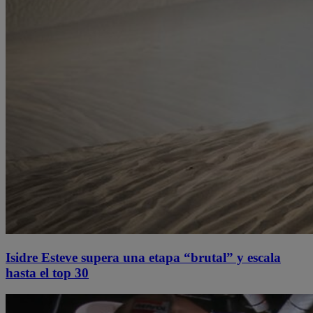
Isidre Esteve supera una etapa “brutal” y escala
hasta el top 30