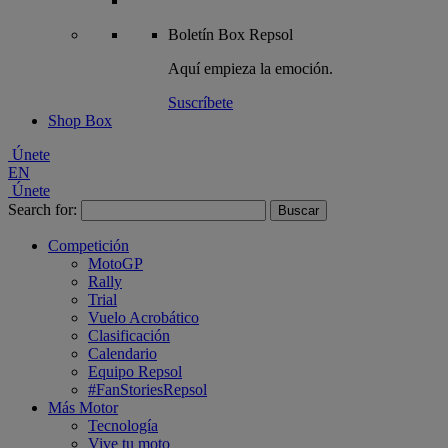
Boletín
Box Repsol
Aquí empieza la emoción.
Suscríbete
Shop Box
Únete
EN
Únete
Search for:
Competición
MotoGP
Rally
Trial
Vuelo Acrobático
Clasificación
Calendario
Equipo Repsol
#FanStoriesRepsol
Más Motor
Tecnología
Vive tu moto