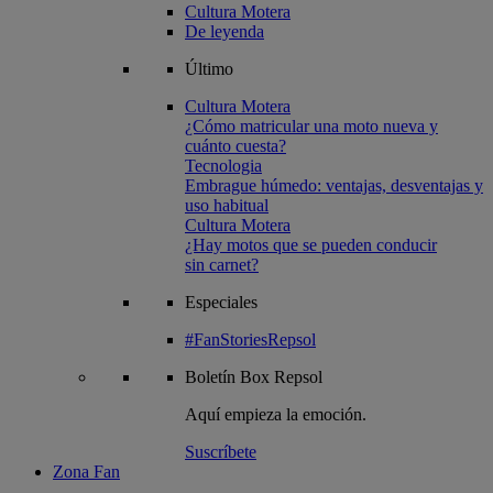
Cultura Motera
De leyenda
Último
Cultura Motera
¿Cómo matricular una moto nueva y
cuánto cuesta?
Tecnologia
Embrague húmedo: ventajas, desventajas y
uso habitual
Cultura Motera
¿Hay motos que se pueden conducir
sin carnet?
Especiales
#FanStoriesRepsol
Boletín
Box Repsol
Aquí empieza la emoción.
Suscríbete
Zona Fan