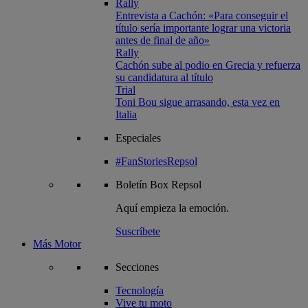
Rally
Entrevista a Cachón: «Para conseguir el
título sería importante lograr una victoria
antes de final de año»
Rally
Cachón sube al podio en Grecia y refuerza
su candidatura al título
Trial
Toni Bou sigue arrasando, esta vez en
Italia
Especiales
#FanStoriesRepsol
Boletín
Box Repsol
Aquí empieza la emoción.
Suscríbete
Más Motor
Secciones
Tecnología
Vive tu moto