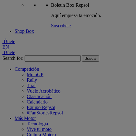
Boletín
Box Repsol
Aquí empieza la emoción.
Suscríbete
Shop Box
Únete
EN
Únete
Search for:
Competición
MotoGP
Rally
Trial
Vuelo Acrobático
Clasificación
Calendario
Equipo Repsol
#FanStoriesRepsol
Más Motor
Tecnología
Vive tu moto
Cultura Motera