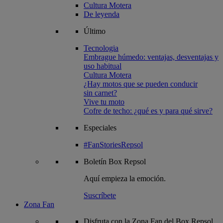
Cultura Motera
De leyenda
Último
Tecnologia
Embrague húmedo: ventajas, desventajas y
uso habitual
Cultura Motera
¿Hay motos que se pueden conducir
sin carnet?
Vive tu moto
Cofre de techo: ¿qué es y para qué sirve?
Especiales
#FanStoriesRepsol
Boletín
Box Repsol
Aquí empieza la emoción.
Suscríbete
Zona Fan
Disfruta con la Zona Fan del Box Repsol