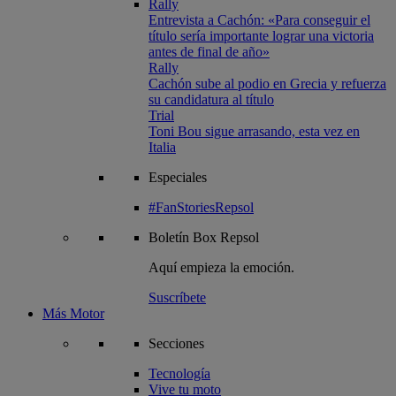
Rally
Entrevista a Cachón: «Para conseguir el
título sería importante lograr una victoria
antes de final de año»
Rally
Cachón sube al podio en Grecia y refuerza
su candidatura al título
Trial
Toni Bou sigue arrasando, esta vez en
Italia
Especiales
#FanStoriesRepsol
Boletín
Box Repsol
Aquí empieza la emoción.
Suscríbete
Más Motor
Secciones
Tecnología
Vive tu moto