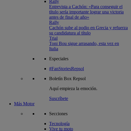
Rally
Entrevista a Cachón: «Para conseguir el
título sería importante lograr una victoria
antes de final de año»
Rally
Cachón sube al podio en Grecia y refuerza
su candidatura al título
Trial
Toni Bou sigue arrasando, esta vez en
Italia
Especiales
#FanStoriesRepsol
Boletín
Box Repsol
Aquí empieza la emoción.
Suscríbete
Más Motor
Secciones
Tecnología
Vive tu moto