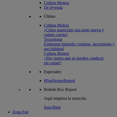
Cultura Motera
De leyenda
Último
Cultura Motera
¿Cómo matricular una moto nueva y
cuánto cuesta?
Tecnologia
Embrague húmedo: ventajas, desventajas y
uso habitual
Cultura Motera
¿Hay motos que se pueden conducir
sin carnet?
Especiales
#FanStoriesRepsol
Boletín
Box Repsol
Aquí empieza la emoción.
Suscríbete
Zona Fan