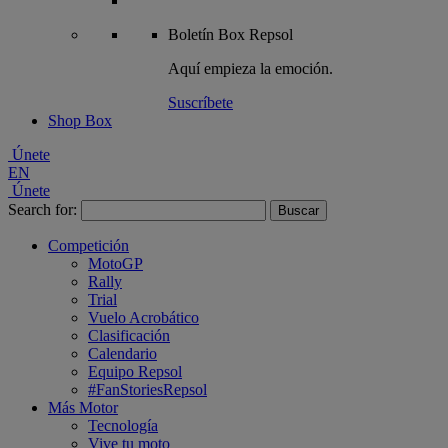
Boletín
Box Repsol
Aquí empieza la emoción.
Suscríbete
Shop Box
Únete
EN
Únete
Search for:
Competición
MotoGP
Rally
Trial
Vuelo Acrobático
Clasificación
Calendario
Equipo Repsol
#FanStoriesRepsol
Más Motor
Tecnología
Vive tu moto