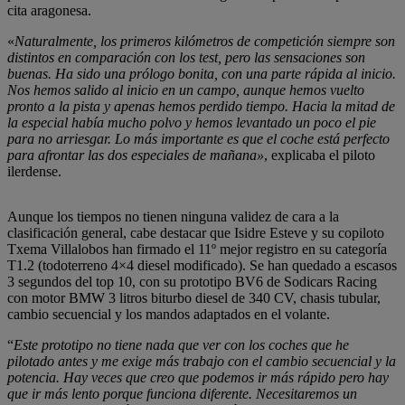
cita aragonesa.
«
Naturalmente, los primeros kilómetros de competición siempre son
distintos en comparación con los test, pero las sensaciones son
buenas. Ha sido una prólogo bonita, con una parte rápida al inicio.
Nos hemos salido al inicio en un campo, aunque hemos vuelto
pronto a la pista y apenas hemos perdido tiempo. Hacia la mitad de
la especial había mucho polvo y hemos levantado un poco el pie
para no arriesgar. Lo más importante es que el coche está perfecto
para afrontar las dos especiales de mañana»
, explicaba el piloto
ilerdense.
Aunque los tiempos no tienen ninguna validez de cara a la
clasificación general, cabe destacar que Isidre Esteve y su copiloto
Txema Villalobos han firmado el 11º mejor registro en su categoría
T1.2 (todoterreno 4×4 diesel modificado). Se han quedado a escasos
3 segundos del top 10, con su prototipo BV6 de Sodicars Racing
con motor BMW 3 litros biturbo diesel de 340 CV, chasis tubular,
cambio secuencial y los mandos adaptados en el volante.
“
Este prototipo no tiene nada que ver con los coches que he
pilotado antes y me exige más trabajo con el cambio secuencial y la
potencia. Hay veces que creo que podemos ir más rápido pero hay
que ir más lento porque funciona diferente. Necesitaremos un