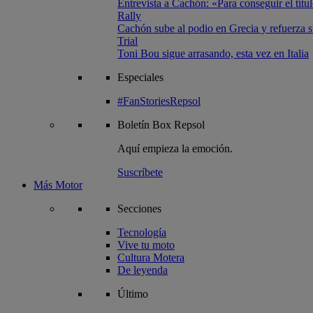
Entrevista a Cachón: «Para conseguir el títul
Rally
Cachón sube al podio en Grecia y refuerza su
Trial
Toni Bou sigue arrasando, esta vez en Italia
Especiales
#FanStoriesRepsol
Boletín
Box Repsol
Aquí empieza la emoción.
Suscríbete
Más Motor
Secciones
Tecnología
Vive tu moto
Cultura Motera
De leyenda
Último