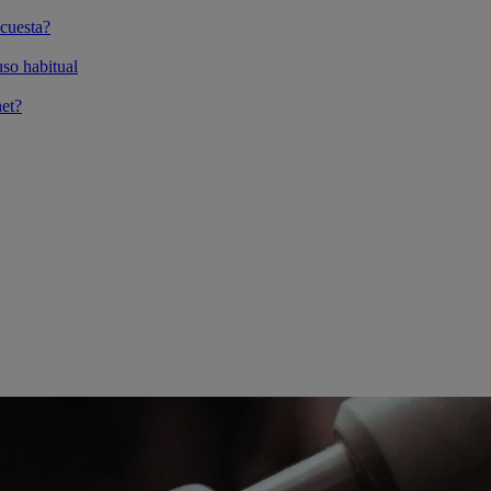
cuesta?
so habitual
et?