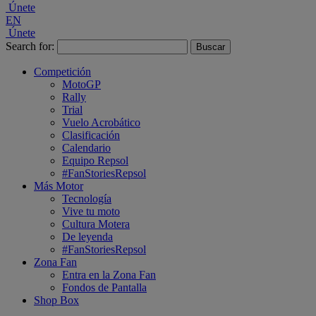
Únete
EN
Únete
Search for:
Competición
MotoGP
Rally
Trial
Vuelo Acrobático
Clasificación
Calendario
Equipo Repsol
#FanStoriesRepsol
Más Motor
Tecnología
Vive tu moto
Cultura Motera
De leyenda
#FanStoriesRepsol
Zona Fan
Entra en la Zona Fan
Fondos de Pantalla
Shop Box