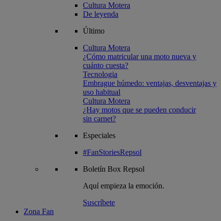
Cultura Motera
De leyenda
Último
Cultura Motera
¿Cómo matricular una moto nueva y
cuánto cuesta?
Tecnologia
Embrague húmedo: ventajas, desventajas y
uso habitual
Cultura Motera
¿Hay motos que se pueden conducir
sin carnet?
Especiales
#FanStoriesRepsol
Boletín
Box Repsol
Aquí empieza la emoción.
Suscríbete
Zona Fan