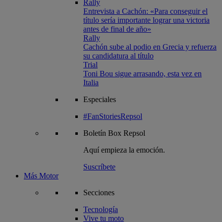
Rally
Entrevista a Cachón: «Para conseguir el
título sería importante lograr una victoria
antes de final de año»
Rally
Cachón sube al podio en Grecia y refuerza
su candidatura al título
Trial
Toni Bou sigue arrasando, esta vez en
Italia
Especiales
#FanStoriesRepsol
Boletín
Box Repsol
Aquí empieza la emoción.
Suscríbete
Más Motor
Secciones
Tecnología
Vive tu moto