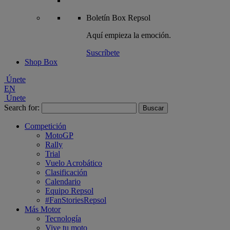
Boletín
Box Repsol
Aquí empieza la emoción.
Suscríbete
Shop Box
Únete
EN
Únete
Search for:
Competición
MotoGP
Rally
Trial
Vuelo Acrobático
Clasificación
Calendario
Equipo Repsol
#FanStoriesRepsol
Más Motor
Tecnología
Vive tu moto