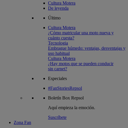
Cultura Motera
De leyenda
Último
Cultura Motera
¿Cómo matricular una moto nueva y
cuánto cuesta?
Tecnologia
Embrague húmedo: ventajas, desventajas y
uso habitual
Cultura Motera
¿Hay motos que se pueden conducir
sin carnet?
Especiales
#FanStoriesRepsol
Boletín
Box Repsol
Aquí empieza la emoción.
Suscríbete
Zona Fan