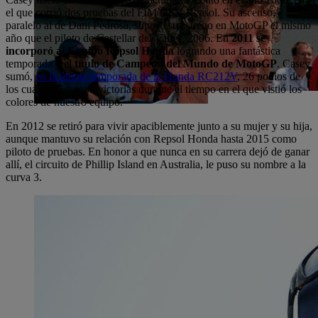
el que corrió dos pruebas del FIM CEV Repsol. Su ascenso,
paralelo al de Dani Pedrosa, supuso su estreno en MotoGP el mismo
año que el piloto de Castellar del Vallés, 2006. En
2011 se
incorporó al Equipo Repsol Honda
logrando una fantástica
temporada y el
título de Campeón del Mundo de MotoGP
. Casey
sumó,
en la última temporada de la Honda RC212V
, 26 podios de
los cuales 15 fueron victorias durante el tiempo en el que vistió los
colores de nuestro equipo.
En 2012 se retiró para vivir apaciblemente junto a su mujer y su hija,
aunque mantuvo su relación con Repsol Honda hasta 2015 como
piloto de pruebas. En honor a que nunca en su carrera dejó de ganar
allí, el circuito de Phillip Island en Australia, le puso su nombre a la
curva 3.