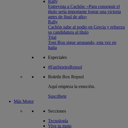
Rally
Entrevista a Cachón: «Para conseguir el
título sería importante lograr una victoria
antes de final de año»
Rally
Cachón sube al podio en Grecia y refuerza
su candidatura al título
Trial
Toni Bou sigue arrasando, esta vez en
Italia
Especiales
#FanStoriesRepsol
Boletín
Box Repsol
Aquí empieza la emoción.
Suscríbete
Más Motor
Secciones
Tecnología
Vive tu moto