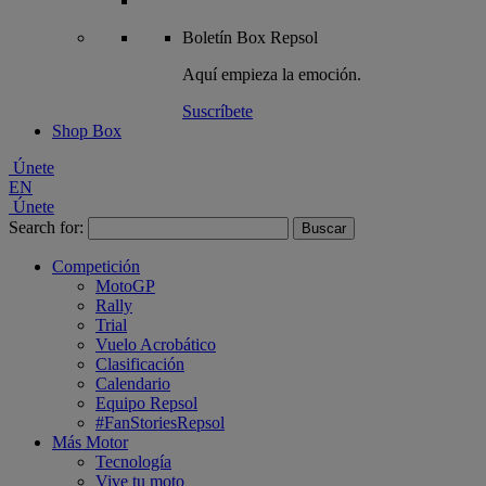
Boletín
Box Repsol
Aquí empieza la emoción.
Suscríbete
Shop Box
Únete
EN
Únete
Search for:
Competición
MotoGP
Rally
Trial
Vuelo Acrobático
Clasificación
Calendario
Equipo Repsol
#FanStoriesRepsol
Más Motor
Tecnología
Vive tu moto