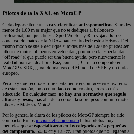
Pilotos de talla XXL en MotoGP
Cada deporte tiene unas
características antropomórficas
. Si mides
menos de 1,80 m es mejor que no te dediques al baloncesto
profesional, aunque ahí está Spud Webb –1,68 m y ganador del
concurso de mates de la NBA– para contradecir este aforismo. Del
mismo modo se suele decir que si mides más de 1,90 no puedes ser
piloto de motos, al menos en velocidad, porque en la especialidad
“off road” sí que puede ser una buena ayuda, pero nuevamente la
realidad nos sacude: Loris Baz, con su 1,91 m ha competido en
MotoGP y SBK, ganando mangas del Mundial de SBK y un título
europeo.
Pero hay que reconocer que ciertamente encontrarse en el extremo
de esta situación, tanto en un lado como en otro, no es lo más
adecuado. En cualquier caso,
no hay una normativa que regule
alturas y pesos,
más allá de la conocida sobre peso conjunto moto-
piloto de Moto3 y Moto2.
Por lo general la altura de los pilotos de MotoGP siempre ha sido
compacta. En los
inicios del campeonato
había pilotos muy
menudos que
se especializaron en las categorías más pequeñas
del campeonato
, 50/80 cc y 125 cc. Eran pilotos que no llegaban al