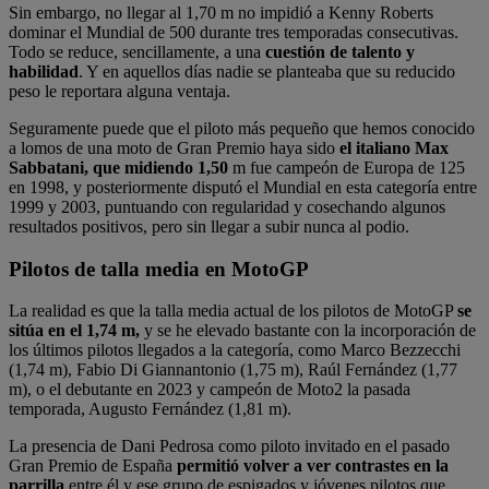
Sin embargo, no llegar al 1,70 m no impidió a Kenny Roberts
dominar el Mundial de 500 durante tres temporadas consecutivas.
Todo se reduce, sencillamente, a una
cuestión de talento y
habilidad
. Y en aquellos días nadie se planteaba que su reducido
peso le reportara alguna ventaja.
Seguramente puede que el piloto más pequeño que hemos conocido
a lomos de una moto de Gran Premio haya sido
el italiano Max
Sabbatani, que midiendo 1,50
m fue campeón de Europa de 125
en 1998, y posteriormente disputó el Mundial en esta categoría entre
1999 y 2003, puntuando con regularidad y cosechando algunos
resultados positivos, pero sin llegar a subir nunca al podio.
Pilotos de talla media en MotoGP
La realidad es que la talla media actual de los pilotos de MotoGP
se
sitúa en el 1,74 m,
y se he elevado bastante con la incorporación de
los últimos pilotos llegados a la categoría, como Marco Bezzecchi
(1,74 m), Fabio Di Giannantonio (1,75 m), Raúl Fernández (1,77
m), o el debutante en 2023 y campeón de Moto2 la pasada
temporada, Augusto Fernández (1,81 m).
La presencia de Dani Pedrosa como piloto invitado en el pasado
Gran Premio de España
permitió volver a ver contrastes
en la
parrilla
entre él y ese grupo de espigados y jóvenes pilotos que