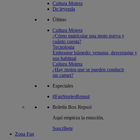
Cultura Motera
De leyenda
Último
Cultura Motera
¿Cómo matricular una moto nueva y
cuánto cuesta?
Tecnologia
Embrague húmedo: ventajas, desventajas y
uso habitual
Cultura Motera
¿Hay motos que se pueden conducir
sin carnet?
Especiales
#FanStoriesRepsol
Boletín
Box Repsol
Aquí empieza la emoción.
Suscríbete
Zona Fan