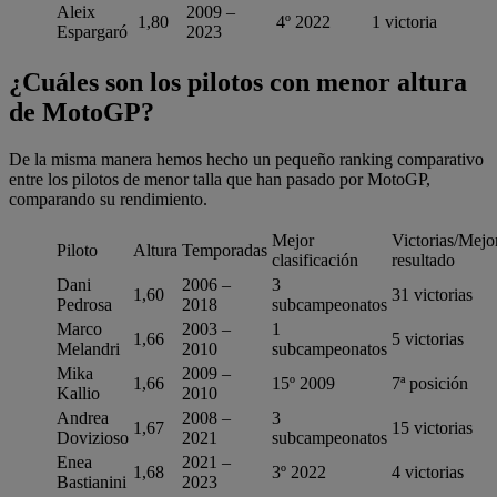
Aleix
2009 –
1,80
4º 2022
1 victoria
Espargaró
2023
¿Cuáles son los pilotos con menor altura
de MotoGP?
De la misma manera hemos hecho un pequeño ranking comparativo
entre los pilotos de menor talla que han pasado por MotoGP,
comparando su rendimiento.
Mejor
Victorias/Mejo
Piloto
Altura
Temporadas
clasificación
resultado
Dani
2006 –
3
1,60
31 victorias
Pedrosa
2018
subcampeonatos
Marco
2003 –
1
1,66
5 victorias
Melandri
2010
subcampeonatos
Mika
2009 –
1,66
15º 2009
7ª posición
Kallio
2010
Andrea
2008 –
3
1,67
15 victorias
Dovizioso
2021
subcampeonatos
Enea
2021 –
1,68
3º 2022
4 victorias
Bastianini
2023