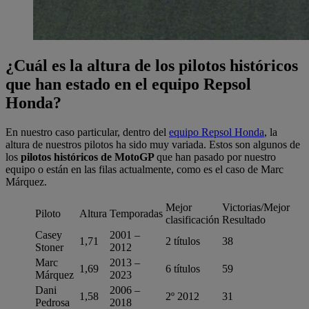
¿Cuál es la altura de los pilotos históricos
que han estado en el equipo Repsol
Honda?
En nuestro caso particular, dentro del
equipo Repsol Honda
, la
altura de nuestros pilotos ha sido muy variada. Estos son algunos de
los
pilotos históricos de MotoGP
que han pasado por nuestro
equipo o están en las filas actualmente, como es el caso de Marc
Márquez.
Mejor
Victorias/Mejor
Piloto
Altura
Temporadas
clasificación
Resultado
Casey
2001 –
1,71
2 títulos
38
Stoner
2012
Marc
2013 –
1,69
6 títulos
59
Márquez
2023
Dani
2006 –
1,58
2º 2012
31
Pedrosa
2018