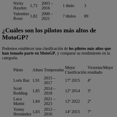
Nicky
2003 –
1,73
1 título
3
Hayden
2016
Valentino
2000 –
1,82
7 títulos
89
Rossi
2021
¿Cuáles son los pilotos más altos de
MotoGP?
Podemos establecer una clasificación de
los pilotos más altos que
han tomado parte en MotoGP
, y comparar su rendimiento en la
categoría.
Mejor
Victorias/Mejor
Piloto
Altura
Temporadas
Clasificación
resultado
2015 –
Loris Baz
1,91
17º 2015
4º
2017
Scott
2014 –
1,85
12º 2014
3º
Redding
2018
Luca
2021 –
1,84
12º 2022
2º
Marini
2023
Yonny
2012 –
1,83
14º 2015
7º
Hernández
2016