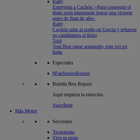
Rally
Entrevista a Cachón: «Para conseguir el
título sería importante lograr una victoria
antes de final de año»
Rally
Cachón sube al podio en Grecia y refuerza
su candidatura al título
Trial
Toni Bou sigue arrasando, esta vez en
Italia
Especiales
#FanStoriesRepsol
Boletín
Box Repsol
Aquí empieza la emoción.
Suscríbete
Más Motor
Secciones
Tecnología
Vive tu moto