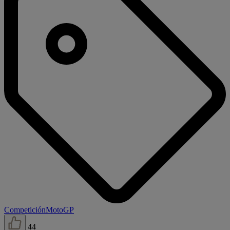
Competición
MotoGP
44