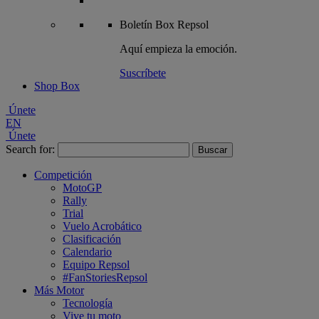
Boletín
Box Repsol
Aquí empieza la emoción.
Suscríbete
Shop Box
Únete
EN
Únete
Search for:
Competición
MotoGP
Rally
Trial
Vuelo Acrobático
Clasificación
Calendario
Equipo Repsol
#FanStoriesRepsol
Más Motor
Tecnología
Vive tu moto