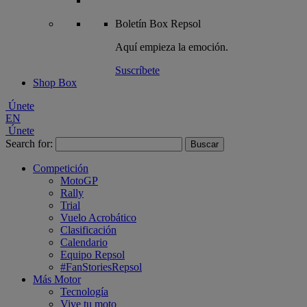
Boletín
Box Repsol
Aquí empieza la emoción.
Suscríbete
Shop Box
Únete
EN
Únete
Search for:
Competición
MotoGP
Rally
Trial
Vuelo Acrobático
Clasificación
Calendario
Equipo Repsol
#FanStoriesRepsol
Más Motor
Tecnología
Vive tu moto