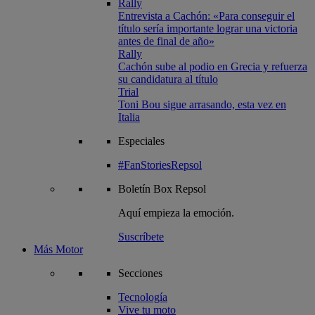
Rally
Entrevista a Cachón: «Para conseguir el
título sería importante lograr una victoria
antes de final de año»
Rally
Cachón sube al podio en Grecia y refuerza
su candidatura al título
Trial
Toni Bou sigue arrasando, esta vez en
Italia
Especiales
#FanStoriesRepsol
Boletín
Box Repsol
Aquí empieza la emoción.
Suscríbete
Más Motor
Secciones
Tecnología
Vive tu moto