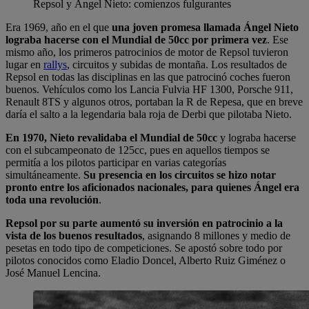
Repsol y Ángel Nieto: comienzos fulgurantes
Era 1969, año en el que
una joven promesa llamada Ángel Nieto
lograba hacerse con el Mundial de 50cc por primera vez
. Ese
mismo año, los primeros patrocinios de motor de Repsol tuvieron
lugar en
rallys
, circuitos y subidas de montaña. Los resultados de
Repsol en todas las disciplinas en las que patrocinó coches fueron
buenos. Vehículos como los Lancia Fulvia HF 1300, Porsche 911,
Renault 8TS y algunos otros, portaban la R de Repesa, que en breve
daría el salto a la legendaria bala roja de Derbi que pilotaba Nieto.
En 1970, Nieto revalidaba el Mundial de 50cc
y lograba hacerse
con el subcampeonato de 125cc, pues en aquellos tiempos se
permitía a los pilotos participar en varias categorías
simultáneamente.
Su presencia en los circuitos se hizo notar
pronto entre los aficionados nacionales, para quienes Ángel era
toda una revolución
.
Repsol por su parte aumentó su inversión en patrocinio a la
vista de los buenos resultados
, asignando 8 millones y medio de
pesetas en todo tipo de competiciones. Se apostó sobre todo por
pilotos conocidos como Eladio Doncel, Alberto Ruiz Giménez o
José Manuel Lencina.