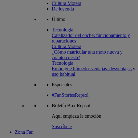
Cultura Motera
De leyenda
Último
Tecnologia
Catalizador del coche: funcionamiento y
reparaciones
Cultura Motera
¿Cómo matricular una moto nueva y
cuánto cuesta?
Tecnologia
Embrague húmedo: ventajas, desventajas y
uso habitual
Especiales
#FanStoriesRepsol
Boletín
Box Repsol
Aquí empieza la emoción.
Suscríbete
Zona Fan