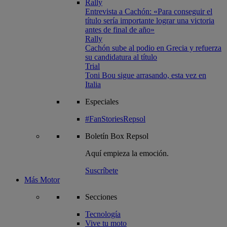
Rally
Entrevista a Cachón: «Para conseguir el
título sería importante lograr una victoria
antes de final de año»
Rally
Cachón sube al podio en Grecia y refuerza
su candidatura al título
Trial
Toni Bou sigue arrasando, esta vez en
Italia
Especiales
#FanStoriesRepsol
Boletín
Box Repsol
Aquí empieza la emoción.
Suscríbete
Más Motor
Secciones
Tecnología
Vive tu moto