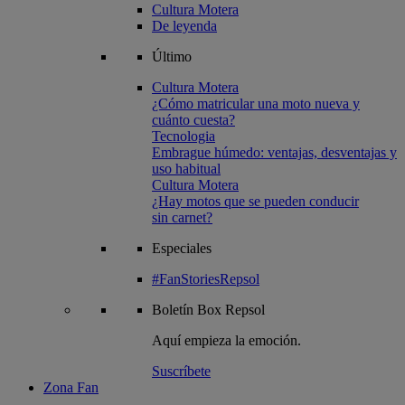
Cultura Motera
De leyenda
Último
Cultura Motera
¿Cómo matricular una moto nueva y
cuánto cuesta?
Tecnologia
Embrague húmedo: ventajas, desventajas y
uso habitual
Cultura Motera
¿Hay motos que se pueden conducir
sin carnet?
Especiales
#FanStoriesRepsol
Boletín
Box Repsol
Aquí empieza la emoción.
Suscríbete
Zona Fan