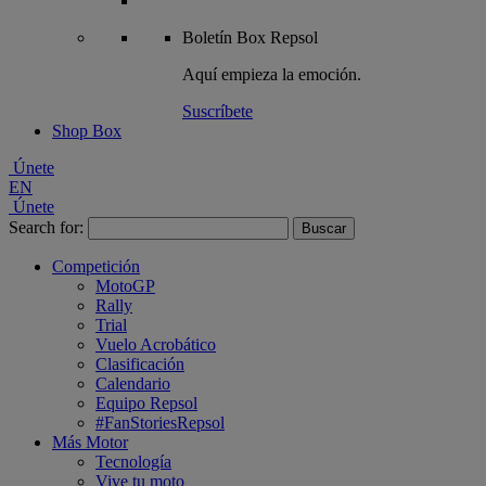
Boletín
Box Repsol
Aquí empieza la emoción.
Suscríbete
Shop Box
Únete
EN
Únete
Search for:
Competición
MotoGP
Rally
Trial
Vuelo Acrobático
Clasificación
Calendario
Equipo Repsol
#FanStoriesRepsol
Más Motor
Tecnología
Vive tu moto