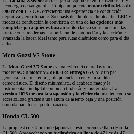
La
Yamaha XSR900
destaca por su equilibrio entre diseño retro y
tecnología de vanguardia. Equipa un potente
motor tricilíndrico de
890 cc con 117 CV
, ofreciendo una experiencia de conducción
deportiva y emocionante. Su chasis de aluminio, iluminación LED y
modos de conducción la convierten en una de las
opciones más
completas para quienes buscan estilo clásico
sin renunciar a las
prestaciones modernas. La posición de conducción y la electrónica
avanzada la hacen ideal tanto para rutas dinámicas como para el día
a día.
Moto Guzzi V7 Stone
La
Moto Guzzi V7
Stone
es una referencia entre las retro
modernas. Su
motor V2 de 853 cc entrega 65 CV
y un par
generoso, con una entrega de potencia suave y un sonido
característico. El diseño minimalista, el acabado mate y la
instrumentación digital combinan tradición y modernidad. La
versión 2025 mejora la suspensión y la eficiencia,
manteniendo su
accesibilidad gracias a una altura de asiento baja y una posición
cómoda para todo tipo de usuarios
Honda CL 500
La propuesta del fabricante japonés en este terreno se llama Honda
CL 500. Aprovechando su
bicilíndrico en línea de 471 cc de 47