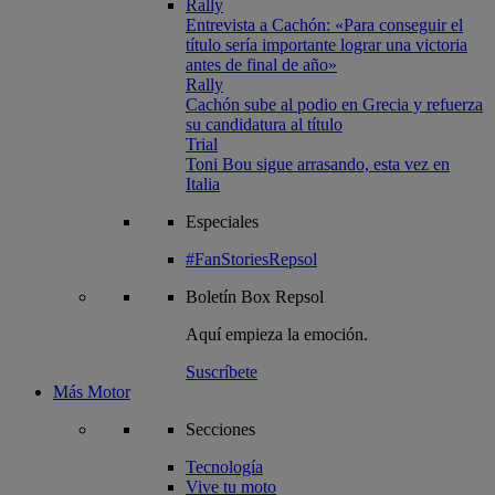
Rally
Entrevista a Cachón: «Para conseguir el
título sería importante lograr una victoria
antes de final de año»
Rally
Cachón sube al podio en Grecia y refuerza
su candidatura al título
Trial
Toni Bou sigue arrasando, esta vez en
Italia
Especiales
#FanStoriesRepsol
Boletín
Box Repsol
Aquí empieza la emoción.
Suscríbete
Más Motor
Secciones
Tecnología
Vive tu moto