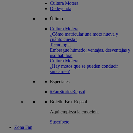
Cultura Motera
De leyenda
Último
Cultura Motera
¿Cómo matricular una moto nueva y
cuánto cuesta?
Tecnologia
Embrague húmedo: ventajas, desventajas y
uso habitual
Cultura Motera
¿Hay motos que se pueden conducir
sin carnet?
Especiales
#FanStoriesRepsol
Boletín
Box Repsol
Aquí empieza la emoción.
Suscríbete
Zona Fan