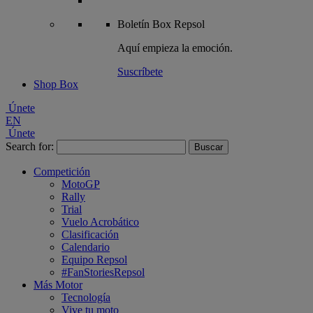
Boletín
Box Repsol
Aquí empieza la emoción.
Suscríbete
Shop Box
Únete
EN
Únete
Search for:
Competición
MotoGP
Rally
Trial
Vuelo Acrobático
Clasificación
Calendario
Equipo Repsol
#FanStoriesRepsol
Más Motor
Tecnología
Vive tu moto