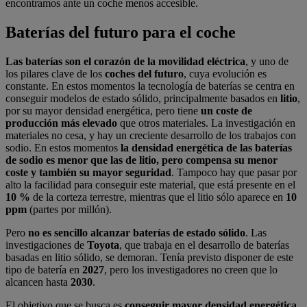
encontramos ante un coche menos accesible.
Baterías del futuro para el coche
Las baterías son el corazón de la movilidad eléctrica
, y uno de
los pilares clave de los
coches del futuro
, cuya evolución es
constante. En estos momentos la tecnología de baterías se centra en
conseguir modelos de estado sólido, principalmente basados en
litio
,
por su mayor densidad energética, pero tiene
un coste de
producción más elevado
que otros materiales. La investigación en
materiales no cesa, y hay un creciente desarrollo de los trabajos con
sodio. En estos momentos
la densidad energética de las baterías
de sodio es menor que las de litio, pero compensa su menor
coste y también su mayor seguridad
. Tampoco hay que pasar por
alto la facilidad para conseguir este material, que está presente en el
10 %
de la corteza terrestre, mientras que el litio sólo aparece en
10
ppm
(partes por millón).
Pero
no es sencillo alcanzar baterías de estado sólido
. Las
investigaciones de
Toyota
, que trabaja en el desarrollo de baterías
basadas en litio sólido, se demoran. Tenía previsto disponer de este
tipo de batería en
2027
, pero los investigadores no creen que lo
alcancen hasta
2030
.
El objetivo que se busca es
conseguir mayor densidad energética
,