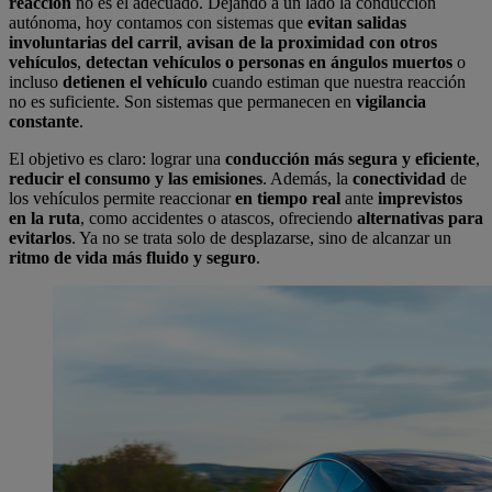
reacción
no es el adecuado. Dejando a un lado la conducción
autónoma, hoy contamos con sistemas que
evitan salidas
involuntarias del carril
,
avisan de la proximidad con otros
vehículos
,
detectan vehículos o personas en ángulos muertos
o
incluso
detienen el vehículo
cuando estiman que nuestra reacción
no es suficiente. Son sistemas que permanecen en
vigilancia
constante
.
El objetivo es claro: lograr una
conducción más segura y eficiente
,
reducir el consumo y las emisiones
. Además, la
conectividad
de
los vehículos permite reaccionar
en tiempo real
ante
imprevistos
en la ruta
, como accidentes o atascos, ofreciendo
alternativas para
evitarlos
. Ya no se trata solo de desplazarse, sino de alcanzar un
ritmo de vida más fluido y seguro
.