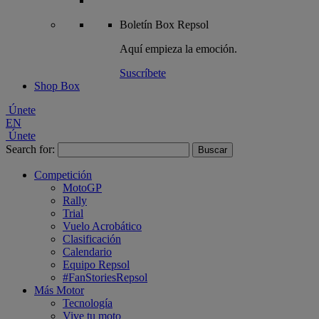
Boletín
Box Repsol
Aquí empieza la emoción.
Suscríbete
Shop Box
Únete
EN
Únete
Search for:
Competición
MotoGP
Rally
Trial
Vuelo Acrobático
Clasificación
Calendario
Equipo Repsol
#FanStoriesRepsol
Más Motor
Tecnología
Vive tu moto