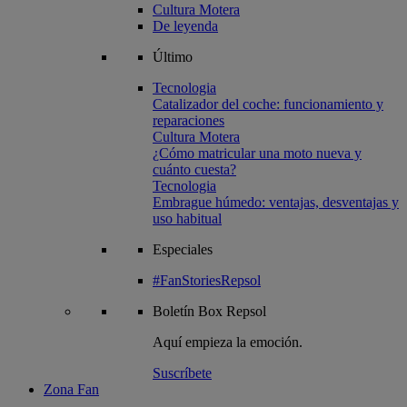
Cultura Motera
De leyenda
Último
Tecnologia
Catalizador del coche: funcionamiento y
reparaciones
Cultura Motera
¿Cómo matricular una moto nueva y
cuánto cuesta?
Tecnologia
Embrague húmedo: ventajas, desventajas y
uso habitual
Especiales
#FanStoriesRepsol
Boletín
Box Repsol
Aquí empieza la emoción.
Suscríbete
Zona Fan