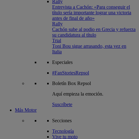
Rally
Entrevista a Cachón: «Para conseguir el
título sería importante lograr una victoria
antes de final de año»
Rally
Cachón sube al podio en Grecia y refuerza
su candidatura al título
Trial
Toni Bou sigue arrasando, esta vez en
Italia
Especiales
#FanStoriesRepsol
Boletín
Box Repsol
Aquí empieza la emoción.
Suscríbete
Más Motor
Secciones
Tecnología
Vive tu moto