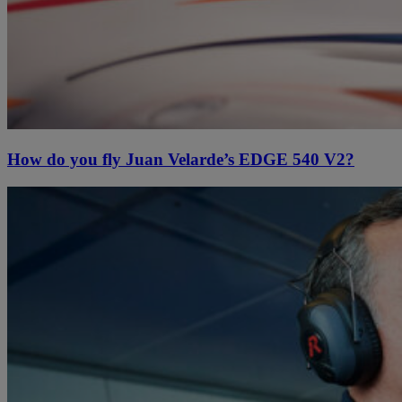
How do you fly Juan Velarde’s EDGE 540 V2?