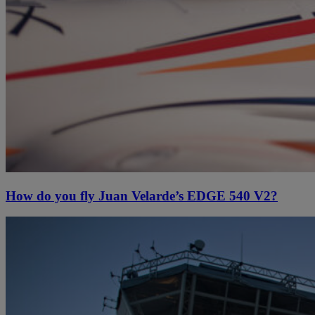
How do you fly Juan Velarde’s EDGE 540 V2?