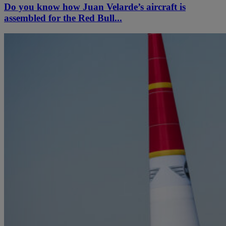
Do you know how Juan Velarde’s aircraft is
assembled for the Red Bull...