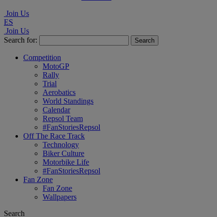
Join Us
ES
Join Us
Search for:
Competition
MotoGP
Rally
Trial
Aerobatics
World Standings
Calendar
Repsol Team
#FanStoriesRepsol
Off The Race Track
Technology
Biker Culture
Motorbike Life
#FanStoriesRepsol
Fan Zone
Fan Zone
Wallpapers
Search