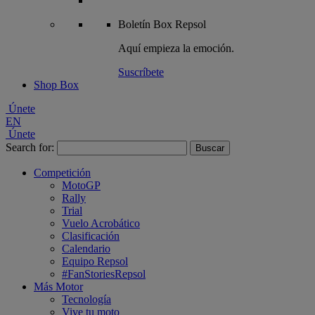
Boletín
Box Repsol
Aquí empieza la emoción.
Suscríbete
Shop Box
Únete
EN
Únete
Search for:
Competición
MotoGP
Rally
Trial
Vuelo Acrobático
Clasificación
Calendario
Equipo Repsol
#FanStoriesRepsol
Más Motor
Tecnología
Vive tu moto