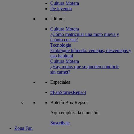
Cultura Motera
De leyenda
Último
Cultura Motera
¿Cómo matricular una moto nueva y
cuánto cuesta?
Tecnologia
Embrague húmedo: ventajas, desventajas y
uso habitual
Cultura Motera
¿Hay motos que se pueden conducir
sin carnet?
Especiales
#FanStoriesRepsol
Boletín
Box Repsol
Aquí empieza la emoción.
Suscríbete
Zona Fan