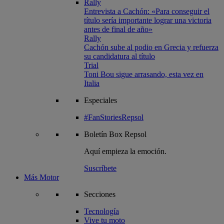
Rally
Entrevista a Cachón: «Para conseguir el
título sería importante lograr una victoria
antes de final de año»
Rally
Cachón sube al podio en Grecia y refuerza
su candidatura al título
Trial
Toni Bou sigue arrasando, esta vez en
Italia
Especiales
#FanStoriesRepsol
Boletín
Box Repsol
Aquí empieza la emoción.
Suscríbete
Más Motor
Secciones
Tecnología
Vive tu moto