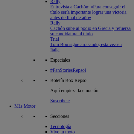
Rally
Entrevista a Cachón: «Para conseguir el
título sería importante lograr una victoria
antes de final de año»
Rally
Cachón sube al podio en Grecia y refuerza
su candidatura al título
Trial
Toni Bou sigue arrasando, esta vez en
Italia
Especiales
#FanStoriesRepsol
Boletín
Box Repsol
Aquí empieza la emoción.
Suscríbete
Más Motor
Secciones
Tecnología
Vive tu moto