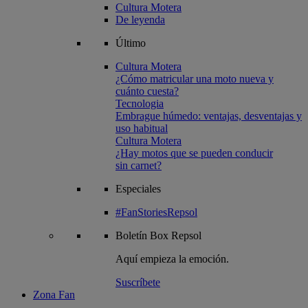
Cultura Motera
De leyenda
Último
Cultura Motera
¿Cómo matricular una moto nueva y
cuánto cuesta?
Tecnologia
Embrague húmedo: ventajas, desventajas y
uso habitual
Cultura Motera
¿Hay motos que se pueden conducir
sin carnet?
Especiales
#FanStoriesRepsol
Boletín
Box Repsol
Aquí empieza la emoción.
Suscríbete
Zona Fan