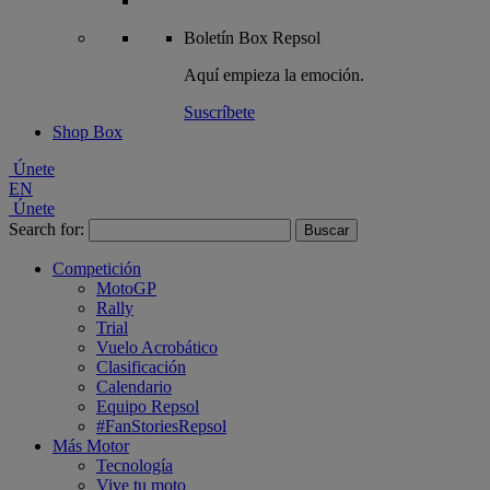
Boletín
Box Repsol
Aquí empieza la emoción.
Suscríbete
Shop Box
Únete
EN
Únete
Search for:
Competición
MotoGP
Rally
Trial
Vuelo Acrobático
Clasificación
Calendario
Equipo Repsol
#FanStoriesRepsol
Más Motor
Tecnología
Vive tu moto