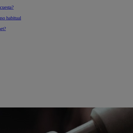
cuesta?
so habitual
et?