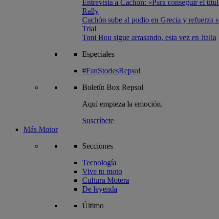
Entrevista a Cachón: «Para conseguir el títul
Rally
Cachón sube al podio en Grecia y refuerza su
Trial
Toni Bou sigue arrasando, esta vez en Italia
Especiales
#FanStoriesRepsol
Boletín
Box Repsol
Aquí empieza la emoción.
Suscríbete
Más Motor
Secciones
Tecnología
Vive tu moto
Cultura Motera
De leyenda
Último