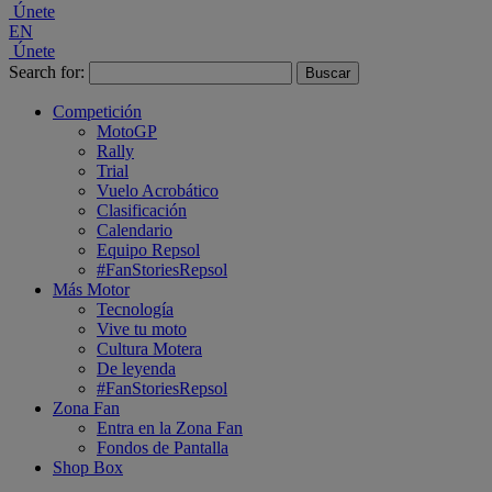
Únete
EN
Únete
Search for:
Competición
MotoGP
Rally
Trial
Vuelo Acrobático
Clasificación
Calendario
Equipo Repsol
#FanStoriesRepsol
Más Motor
Tecnología
Vive tu moto
Cultura Motera
De leyenda
#FanStoriesRepsol
Zona Fan
Entra en la Zona Fan
Fondos de Pantalla
Shop Box