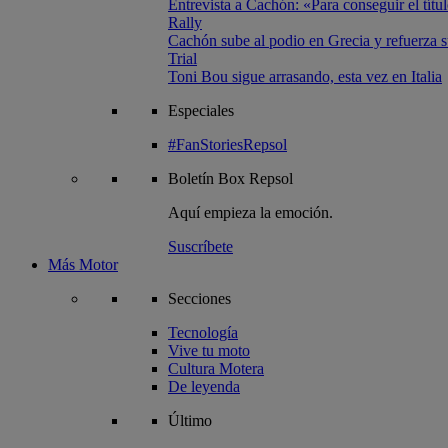
Entrevista a Cachón: «Para conseguir el títul
Rally
Cachón sube al podio en Grecia y refuerza su
Trial
Toni Bou sigue arrasando, esta vez en Italia
Especiales
#FanStoriesRepsol
Boletín
Box Repsol
Aquí empieza la emoción.
Suscríbete
Más Motor
Secciones
Tecnología
Vive tu moto
Cultura Motera
De leyenda
Último