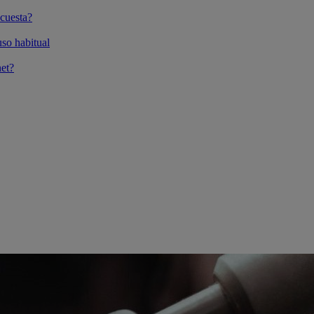
cuesta?
so habitual
et?