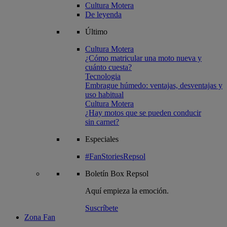
Cultura Motera
De leyenda
Último
Cultura Motera
¿Cómo matricular una moto nueva y
cuánto cuesta?
Tecnologia
Embrague húmedo: ventajas, desventajas y
uso habitual
Cultura Motera
¿Hay motos que se pueden conducir
sin carnet?
Especiales
#FanStoriesRepsol
Boletín
Box Repsol
Aquí empieza la emoción.
Suscríbete
Zona Fan