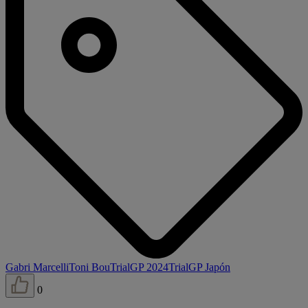
Gabri Marcelli
Toni Bou
TrialGP 2024
TrialGP Japón
0