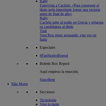
Rally
Entrevista a Cachón: «Para conseguir el
título sería importante lograr una victoria
antes de final de año»
Rally
Cachón sube al podio en Grecia y refuerza
su candidatura al título
Trial
Toni Bou sigue arrasando, esta vez en
Italia
Especiales
#FanStoriesRepsol
Boletín
Box Repsol
Aquí empieza la emoción.
Suscríbete
Más Motor
Secciones
Tecnología
Vive tu moto