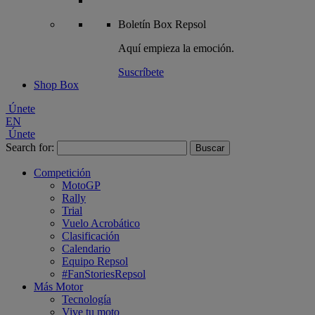
Boletín
Box Repsol
Aquí empieza la emoción.
Suscríbete
Shop Box
Únete
EN
Únete
Search for:
Competición
MotoGP
Rally
Trial
Vuelo Acrobático
Clasificación
Calendario
Equipo Repsol
#FanStoriesRepsol
Más Motor
Tecnología
Vive tu moto