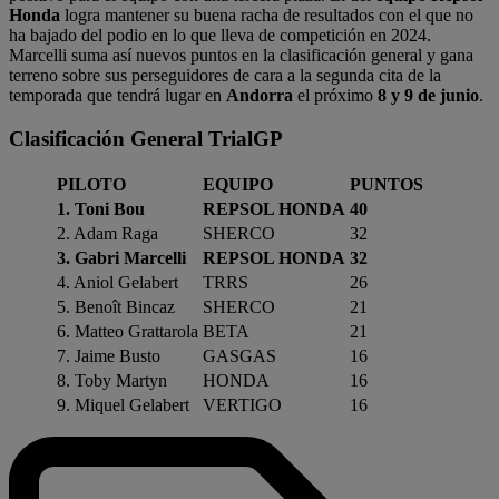
Honda
logra mantener su buena racha de resultados con el que no
ha bajado del podio en lo que lleva de competición en 2024.
Marcelli suma así nuevos puntos en la clasificación general y gana
terreno sobre sus perseguidores de cara a la segunda cita de la
temporada que tendrá lugar en
Andorra
el próximo
8 y 9 de junio
.
Clasificación General TrialGP
PILOTO
EQUIPO
PUNTOS
1. Toni Bou
REPSOL HONDA
40
2. Adam Raga
SHERCO
32
3. Gabri Marcelli
REPSOL HONDA
32
4. Aniol Gelabert
TRRS
26
5. Benoît Bincaz
SHERCO
21
6. Matteo Grattarola
BETA
21
7. Jaime Busto
GASGAS
16
8. Toby Martyn
HONDA
16
9. Miquel Gelabert
VERTIGO
16