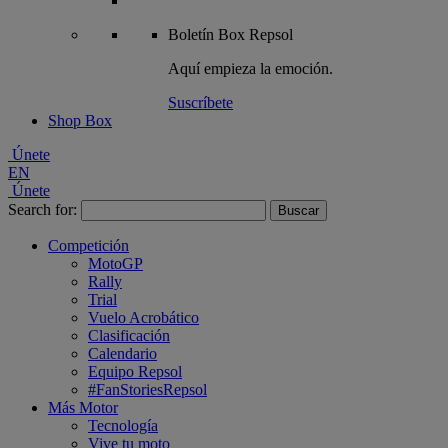
Boletín
Box Repsol
Aquí empieza la emoción.
Suscríbete
Shop Box
Únete
EN
Únete
Search for:
Competición
MotoGP
Rally
Trial
Vuelo Acrobático
Clasificación
Calendario
Equipo Repsol
#FanStoriesRepsol
Más Motor
Tecnología
Vive tu moto