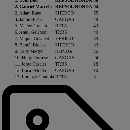
1. Toni Bou
REPSOL HONDA
80
2. Gabriel Marcelli
REPSOL HONDA
64
2. Adam Raga
SHERCO
55
4. Jaime Busto
GASGAS
48
5. Matteo Grattarola
BETA
43
6. Aniol Gelabert
TRRS
40
7. Miquel Gelabert
VERIGO
39
8. Benoît Bincaz
SHERCO
33
9. Toby Martyn
HONDA
26
10. Hugo Dufrese
GASGAS
24
11. Jorge Casales
TRRS
18
12. Luca Petrella
GASGAS
10
13. Lorenzo Gandola
BETA
8