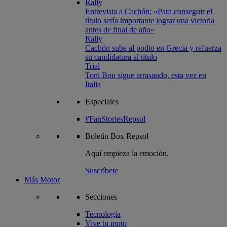
Rally
Entrevista a Cachón: «Para conseguir el
título sería importante lograr una victoria
antes de final de año»
Rally
Cachón sube al podio en Grecia y refuerza
su candidatura al título
Trial
Toni Bou sigue arrasando, esta vez en
Italia
Especiales
#FanStoriesRepsol
Boletín
Box Repsol
Aquí empieza la emoción.
Suscríbete
Más Motor
Secciones
Tecnología
Vive tu moto