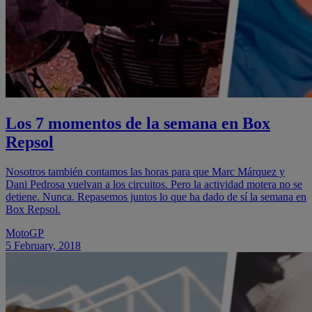
Los 7 momentos de la semana en Box
Repsol
Nosotros también contamos las horas para que Marc Márquez y
Dani Pedrosa vuelvan a los circuitos. Pero la actividad motera no se
detiene. Nunca. Repasemos juntos lo que ha dado de sí la semana en
Box Repsol.
MotoGP
5 February, 2018