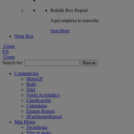
Boletín
Box Repsol
Aquí empieza la emoción.
Suscríbete
Shop Box
Únete
EN
Únete
Search for:
Competición
MotoGP
Rally
Trial
Vuelo Acrobático
Clasificación
Calendario
Equipo Repsol
#FanStoriesRepsol
Más Motor
Tecnología
Vive tu moto