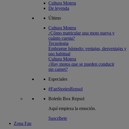
Cultura Motera
De leyenda
Último
Cultura Motera
¿Cómo matricular una moto nueva y
cuánto cuesta?
Tecnologia
Embrague húmedo: ventajas, desventajas y
uso habitual
Cultura Motera
¿Hay motos que se pueden conducir
sin carnet?
Especiales
#FanStoriesRepsol
Boletín
Box Repsol
Aquí empieza la emoción.
Suscríbete
Zona Fan