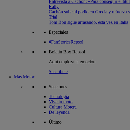
Entrevista a Cachón: «Para conseguir el títul
Rally
Cachón sube al podio en Grecia y refuerza su
Trial
Toni Bou sigue arrasando, esta vez en Italia
Especiales
#FanStoriesRepsol
Boletín
Box Repsol
Aquí empieza la emoción.
Suscríbete
Más Motor
Secciones
Tecnología
Vive tu moto
Cultura Motera
De leyenda
Último