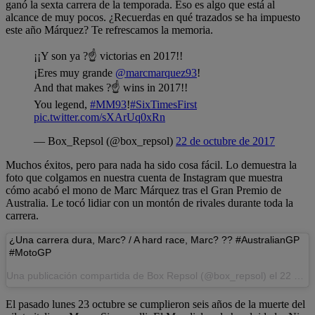
ganó la sexta carrera de la temporada. Eso es algo que está al
alcance de muy pocos. ¿Recuerdas en qué trazados se ha impuesto
este año Márquez? Te refrescamos la memoria.
¡¡Y son ya ?☝️ victorias en 2017!!
¡Eres muy grande
@marcmarquez93
!
And that makes ?☝️ wins in 2017!!
You legend,
#MM93
!
#SixTimesFirst
pic.twitter.com/sXArUq0xRn
— Box_Repsol (@box_repsol)
22 de octubre de 2017
Muchos éxitos, pero para nada ha sido cosa fácil. Lo demuestra la
foto que colgamos en nuestra cuenta de Instagram que muestra
cómo acabó el mono de Marc Márquez tras el Gran Premio de
Australia. Le tocó lidiar con un montón de rivales durante toda la
carrera.
¿Una carrera dura, Marc? / A hard race, Marc? ?? #AustralianGP
#MotoGP
Una publicación compartida de Box Repsol (@box_repsol) el
22 de Oct de 2017 a la(s) 12:29 PDT
El pasado lunes 23 octubre se cumplieron seis años de la muerte del