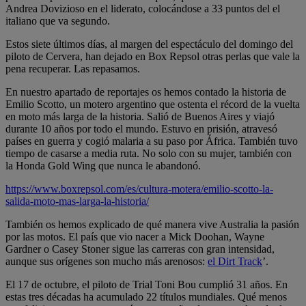
Andrea Dovizioso en el liderato, colocándose a 33 puntos del el
italiano que va segundo.
Estos siete últimos días, al margen del espectáculo del domingo del
piloto de Cervera, han dejado en Box Repsol otras perlas que vale la
pena recuperar. Las repasamos.
En nuestro apartado de reportajes os hemos contado la historia de
Emilio Scotto, un motero argentino que ostenta el récord de la vuelta
en moto más larga de la historia. Salió de Buenos Aires y viajó
durante 10 años por todo el mundo. Estuvo en prisión, atravesó
países en guerra y cogió malaria a su paso por África. También tuvo
tiempo de casarse a media ruta. No solo con su mujer, también con
la Honda Gold Wing que nunca le abandonó.
https://www.boxrepsol.com/es/cultura-motera/emilio-scotto-la-
salida-moto-mas-larga-la-historia/
También os hemos explicado de qué manera vive Australia la pasión
por las motos. El país que vio nacer a Mick Doohan, Wayne
Gardner o Casey Stoner sigue las carreras con gran intensidad,
aunque sus orígenes son mucho más arenosos:
el Dirt Track
’.
El 17 de octubre, el piloto de Trial Toni Bou cumplió 31 años. En
estas tres décadas ha acumulado 22 títulos mundiales. Qué menos