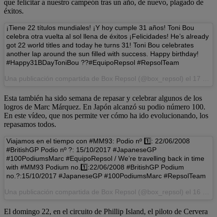
que felicitar a nuestro campeón tras un año, de nuevo, plagado de
éxitos.
¡Tiene 22 títulos mundiales! ¡Y hoy cumple 31 años! Toni Bou
celebra otra vuelta al sol llena de éxitos ¡Felicidades! He’s already
got 22 world titles and today he turns 31! Toni Bou celebrates
another lap around the sun filled with success. Happy birthday!
#Happy31BDayToniBou ??#EquipoRepsol #RepsolTeam
Una publicación compartida de Box Repsol (@box_repsol) el
17 de Oct de 2017 a la(s) 2:06 PDT
Esta también ha sido semana de repasar y celebrar algunos de los
logros de Marc Márquez. En Japón alcanzó su podio número 100.
En este vídeo, que nos permite ver cómo ha ido evolucionando, los
repasamos todos.
Viajamos en el tiempo con #MM93: Podio nº 1️⃣: 22/06/2008
#BritishGP Podio nº ?: 15/10/2017 #JapaneseGP
#100PodiumsMarc #EquipoRepsol / We’re travelling back in time
with #MM93 Podium no.1️⃣:22/06/2008 #BritishGP Podium
no.?:15/10/2017 #JapaneseGP #100PodiumsMarc #RepsolTeam
Una publicación compartida de Box Repsol (@box_repsol) el
16 de Oct de 2017 a la(s) 3:11 PDT
El domingo 22, en el circuito de Phillip Island, el piloto de Cervera