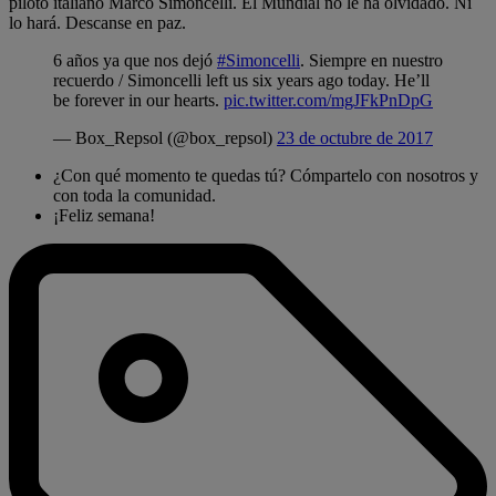
piloto italiano Marco Simoncelli. El Mundial no le ha olvidado. Ni
lo hará. Descanse en paz.
6 años ya que nos dejó
#Simoncelli
. Siempre en nuestro
recuerdo / Simoncelli left us six years ago today. He’ll
be forever in our hearts.
pic.twitter.com/mgJFkPnDpG
— Box_Repsol (@box_repsol)
23 de octubre de 2017
¿Con qué momento te quedas tú? Cómpartelo con nosotros y
con toda la comunidad.
¡Feliz semana!