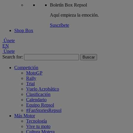
Boletín
Box Repsol
Aquí empieza la emoción.
Suscríbete
Shop Box
Únete
EN
Únete
Search for:
Competición
MotoGP
Rally
Trial
Vuelo Acrobático
Clasificación
Calendario
Equipo Repsol
#FanStoriesRepsol
Más Motor
Tecnología
Vive tu moto
Cultura Motera