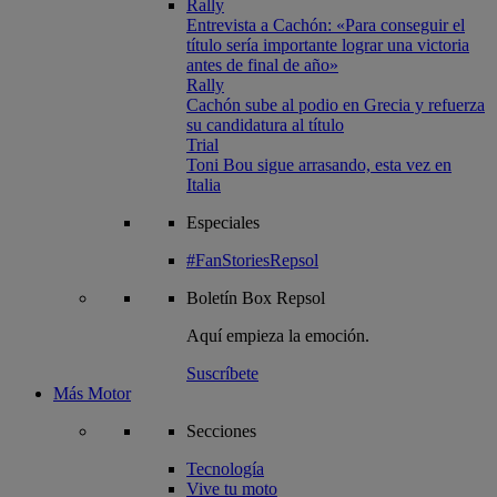
Rally
Entrevista a Cachón: «Para conseguir el
título sería importante lograr una victoria
antes de final de año»
Rally
Cachón sube al podio en Grecia y refuerza
su candidatura al título
Trial
Toni Bou sigue arrasando, esta vez en
Italia
Especiales
#FanStoriesRepsol
Boletín
Box Repsol
Aquí empieza la emoción.
Suscríbete
Más Motor
Secciones
Tecnología
Vive tu moto