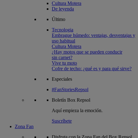
Cultura Motera
De leyenda
Último
Tecnologia
Embrague húmedo: ventajas, desventajas y
uso habitual
Cultura Motera
¿Hay motos que se pueden conducir
sin carnet?
Vive tu moto
Cofre de techo: ¿qué es y para qué sirve?
Especiales
#FanStoriesRepsol
Boletín
Box Repsol
Aquí empieza la emoción.
Suscríbete
Zona Fan
Disfruta con la Zona Fan del Box Repsol