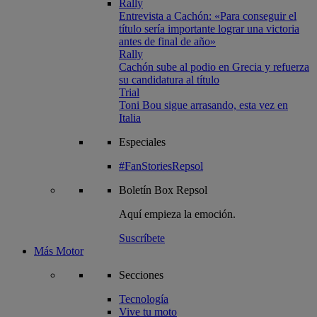
Rally
Entrevista a Cachón: «Para conseguir el
título sería importante lograr una victoria
antes de final de año»
Rally
Cachón sube al podio en Grecia y refuerza
su candidatura al título
Trial
Toni Bou sigue arrasando, esta vez en
Italia
Especiales
#FanStoriesRepsol
Boletín
Box Repsol
Aquí empieza la emoción.
Suscríbete
Más Motor
Secciones
Tecnología
Vive tu moto