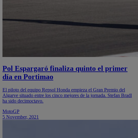
Pol Espargaró finaliza quinto el primer
día en Portimao
El piloto del equipo Repsol Honda empieza el Gran Premio del
Algarve situado entre los cinco mejores de la jornada. Stefan Bradl
ha sido decimoctavo.
MotoGP
5 November, 2021