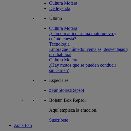
Cultura Motera
De leyenda
Último
Cultura Motera
¿Cómo matricular una moto nueva y
cuánto cuesta?
Tecnologia
Embrague húmedo: ventajas, desventajas y
uso habitual
Cultura Motera
¿Hay motos que se pueden conducir
sin carnet?
Especiales
#FanStoriesRepsol
Boletín
Box Repsol
Aquí empieza la emoción.
Suscríbete
Zona Fan