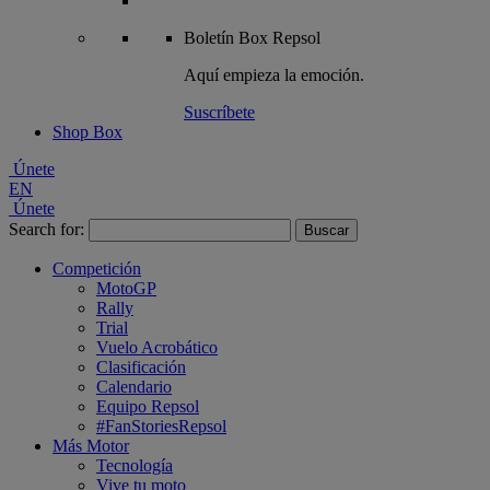
Boletín
Box Repsol
Aquí empieza la emoción.
Suscríbete
Shop Box
Únete
EN
Únete
Search for:
Competición
MotoGP
Rally
Trial
Vuelo Acrobático
Clasificación
Calendario
Equipo Repsol
#FanStoriesRepsol
Más Motor
Tecnología
Vive tu moto