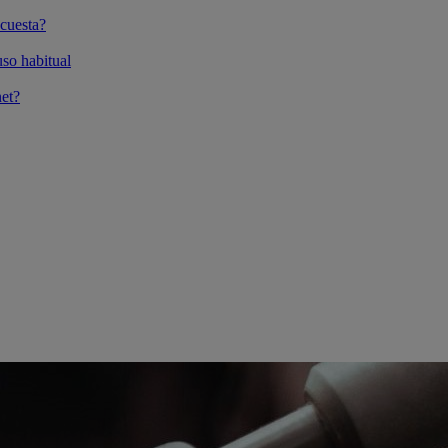
cuesta?
so habitual
et?