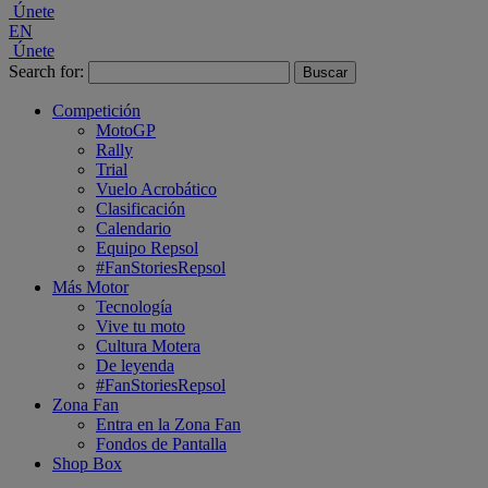
Únete
EN
Únete
Search for:
Competición
MotoGP
Rally
Trial
Vuelo Acrobático
Clasificación
Calendario
Equipo Repsol
#FanStoriesRepsol
Más Motor
Tecnología
Vive tu moto
Cultura Motera
De leyenda
#FanStoriesRepsol
Zona Fan
Entra en la Zona Fan
Fondos de Pantalla
Shop Box