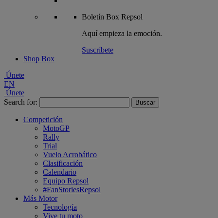
Boletín
Box Repsol
Aquí empieza la emoción.
Suscríbete
Shop Box
Únete
EN
Únete
Search for:
Competición
MotoGP
Rally
Trial
Vuelo Acrobático
Clasificación
Calendario
Equipo Repsol
#FanStoriesRepsol
Más Motor
Tecnología
Vive tu moto