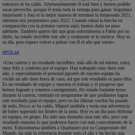
entonces se ha caído. Afortunadamente él está bien y hemos podido
sacar provecho, porque él tenía toda la ventaja para ganar. Seguimos
mejorando y ésta es la mejor manera de terminar la temporada 2021,
mientras nos preparamos para 2022. Cuando miras la brecha en
comparación con la primera carrera aquí, hemos dado un paso
adelante. También quiero dar una gran enhorabuena a Fabio por su
título, ha estado increíble este año y realmente se lo merece. Hoy es
su día, pero espero volver a pelear con él el año que viene».
#POL44
«Una carrera y un resultado increíbles, más allá de mí mismo, estoy
muy feliz y contento por el equipo. Han trabajado muy duro este
año, y especialmente el personal japonés de nuestro equipo ha
vivido un año duro fuera de casa, así que este resultado es para ellos.
Es un resultado de equipo y muestra el trabajo y el progreso que
hemos logrado y estamos consiguiendo. He estado bastante tenso
durante la carrera, centrado en asegurarme de que podíamos lograr
este resultado para el equipo, pero en las últimas vueltas ha pasado
de todo, Pecco se ha caído, Miguel también y tenía una advertencia
de haber superado los límites de la pista. Hoy es un día para disfrutar
en equipo, en grupo. Ha sido una montaña rusa este año, pero este
resultado muestra lo que podemos hacer con más conocimiento de la
moto. Enhorabuena también a Quartararo por su Campeonato del
Mundo, ha sido la referencia durante todo el año y ha hecho una