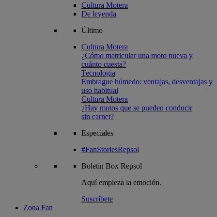
Cultura Motera
De leyenda
Último
Cultura Motera
¿Cómo matricular una moto nueva y
cuánto cuesta?
Tecnologia
Embrague húmedo: ventajas, desventajas y
uso habitual
Cultura Motera
¿Hay motos que se pueden conducir
sin carnet?
Especiales
#FanStoriesRepsol
Boletín
Box Repsol
Aquí empieza la emoción.
Suscríbete
Zona Fan