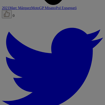
2021
Marc Márquez
MotoGP Misano
Pol Espargaró
0