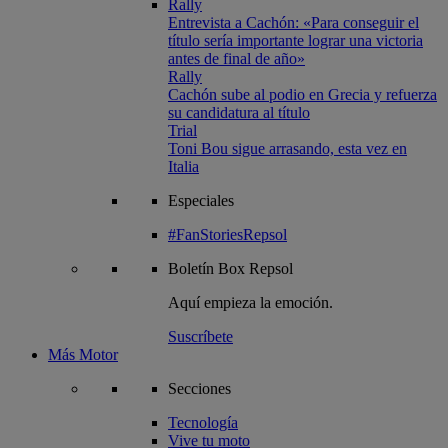
Rally
Entrevista a Cachón: «Para conseguir el
título sería importante lograr una victoria
antes de final de año»
Rally
Cachón sube al podio en Grecia y refuerza
su candidatura al título
Trial
Toni Bou sigue arrasando, esta vez en
Italia
Especiales
#FanStoriesRepsol
Boletín
Box Repsol
Aquí empieza la emoción.
Suscríbete
Más Motor
Secciones
Tecnología
Vive tu moto