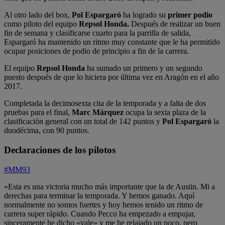
Al otro lado del box,
Pol Espargaró
ha logrado su
primer podio
como piloto del equipo
Repsol Honda.
Después de realizar un buen
fin de semana y clasificarse cuarto para la parrilla de salida,
Espargaró ha mantenido un ritmo muy constante que le ha permitido
ocupar posiciones de podio de principio a fin de la carrera.
El equipo
Repsol Honda
ha sumado un primero y un segundo
puesto después de que lo hiciera por última vez en Aragón en el año
2017.
Completada la decimosexta cita de la temporada y a falta de dos
pruebas para el final,
Marc Márquez
ocupa la sexta plaza de la
clasificación general con un total de 142 puntos y
Pol Espargaró
la
duodécima, con 90 puntos.
Declaraciones de los pilotos
#MM93
«Esta es una victoria mucho más importante que la de Austin. Mi a
derechas para terminar la temporada. Y hemos ganado. Aquí
normalmente no somos fuertes y hoy hemos tenido un ritmo de
carrera super rápido. Cuando Pecco ha empezado a empujar,
sinceramente he dicho «vale» y me he relajado un poco, pero