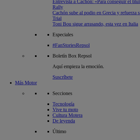
Entrevista a Cachón: «Para conseguir el títul
Rally
Cachón sube al podio en Grecia y refuerza su
Trial
Toni Bou sigue arrasando, esta vez en Italia
Especiales
#FanStoriesRepsol
Boletín
Box Repsol
Aquí empieza la emoción.
Suscríbete
Más Motor
Secciones
Tecnología
Vive tu moto
Cultura Motera
De leyenda
Último