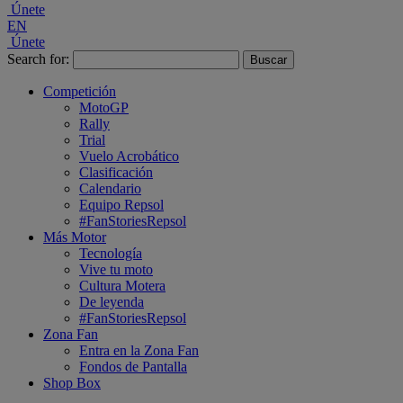
Únete
EN
Únete
Search for:
Competición
MotoGP
Rally
Trial
Vuelo Acrobático
Clasificación
Calendario
Equipo Repsol
#FanStoriesRepsol
Más Motor
Tecnología
Vive tu moto
Cultura Motera
De leyenda
#FanStoriesRepsol
Zona Fan
Entra en la Zona Fan
Fondos de Pantalla
Shop Box