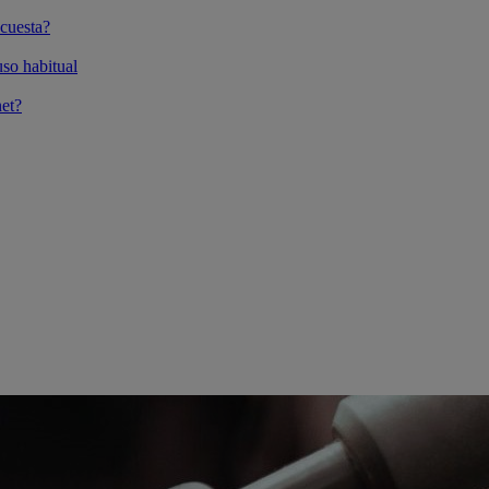
cuesta?
so habitual
et?