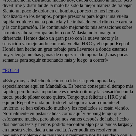
divertirme y disfrutar de la moto ha sido la mejor manera de trabajar.
Siento un poco de dolor en el hombro, por eso no nos hemos
focalizado en los tiempos, porque presionar para lograr una vuelta
rápida requiere mucha potencia y he trabajado en el ritmo de carrera
y la configuración. He continuado mejorando mis sensaciones sobre
la moto y ahora, comparándolo con Malasia, noto una gran
diferencia. Hemos dado un gran paso con la nueva moto y la
sensación va mejorando con cada vuelta. HRC y el equipo Repsol
Honda han hecho un gran trabajo para llevarnos a donde estamos
hoy y tengo muchas ganas de empezar la temporada. ¡Unas pocas
semanas para seguir entrenando más y luego, a correr!».
#POL44
«Estoy muy satisfecho de cómo ha ido esta pretemporada y
especialmente aquí en Mandalika. Es bueno conseguir el tiempo más
rápido, pero lo más importante es nuestro ritmo y la sensación con la
moto, puedo pilotar como quiero. Tengo que felicitar a HRC y al
equipo Repsol Honda por todo el trabajo realizado durante el
invierno, se han esforzado mucho y los resultados se están viendo.
Normalmente en pistas cálidas como aquí y Sepang tengo que
esforzarme mucho, pero ahora nos vamos después de haber hecho
dos buenos tests y hemos podido encontrar algo para tandas largas y
en nuestra velocidad a una vuelta. Ayer pudimos resolver un
pequeño problema que teníamos y realmente nos ha ayudado con la