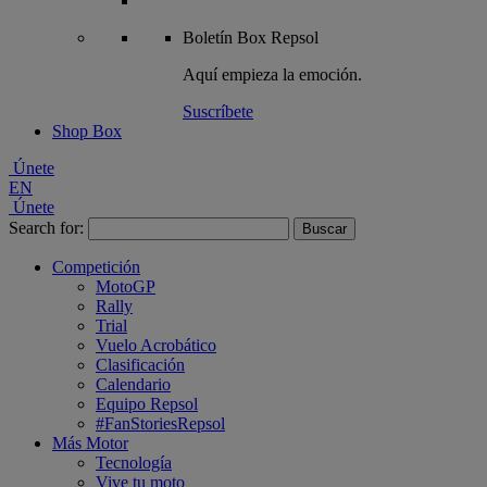
Boletín
Box Repsol
Aquí empieza la emoción.
Suscríbete
Shop Box
Únete
EN
Únete
Search for:
Competición
MotoGP
Rally
Trial
Vuelo Acrobático
Clasificación
Calendario
Equipo Repsol
#FanStoriesRepsol
Más Motor
Tecnología
Vive tu moto