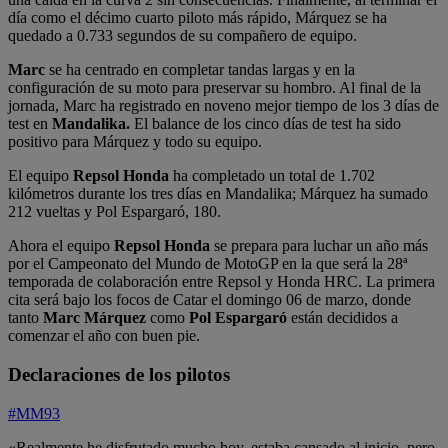
día como el décimo cuarto piloto más rápido, Márquez se ha
quedado a 0.733 segundos de su compañero de equipo.
Marc
se ha centrado en completar tandas largas y en la
configuración de su moto para preservar su hombro. Al final de la
jornada, Marc ha registrado en noveno mejor tiempo de los 3 días de
test en
Mandalika.
El balance de los cinco días de test ha sido
positivo para Márquez y todo su equipo.
El equipo
Repsol Honda
ha completado un total de 1.702
kilómetros durante los tres días en Mandalika; Márquez ha sumado
212 vueltas y Pol Espargaró, 180.
Ahora el equipo
Repsol Honda
se prepara para luchar un año más
por el Campeonato del Mundo de MotoGP en la que será la 28ª
temporada de colaboración entre Repsol y Honda HRC. La primera
cita será bajo los focos de Catar el domingo 06 de marzo, donde
tanto
Marc Márquez
como
Pol Espargaró
están decididos a
comenzar el año con buen pie.
Declaraciones de los pilotos
#MM93
«Realmente he disfrutado mucho hoy, estaba cansado al inicio, pero