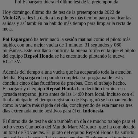
Pol Espargaró lidera el último test de la pretemporada
Hoy domingo, último día de test de la pretemporada 2022 de
MotoGP,
se les ha dado a los pilotos más tiempo para practicar las
salidas y así también ha habido más tiempo para limpiar la recta de
meta.
Pol Espargaró
ha terminado la sesión matinal como el piloto más
rápido, con una mejor vuelta de 1 minuto, 31 segundos y 060
milésimas. Este resultado confirma la buena forma en la que el piloto
del equipo
Repsol Honda
se ha encontrado pilotando la nueva
RC213V.
Además del tiempo a una vuelta que ha acaparado toda la atención
del día,
Espargaró
ha podido completar su programa de test y
concluir cinco días fructíferos de pruebas. Con el trabajo hecho,
Espargaró y el equipo
Repsol Honda
han decidido terminar su
jornada temprano, justo antes de las 14:00 hora local. Incluso con el
final anticipado, el tiempo registrado de Espargaró se ha mantenido
como la vuelta más rápida del día, concluyendo de esta manera tres
días extremadamente positivos para él en
Indonesia.
El último día de test ha sido también un día de mucho trabajo para el
ocho veces Campeón del Mundo Marc Márquez, que ha completado
un total de 74 vueltas. El piloto del equipo Repsol Honda ha sufrido
una caída en la curva 2 sin consecuencias. Finalmente, al terminar el