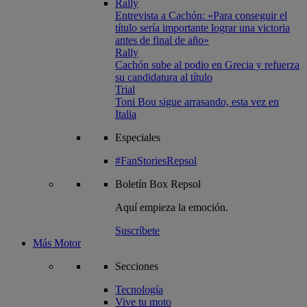
Rally
Entrevista a Cachón: «Para conseguir el
título sería importante lograr una victoria
antes de final de año»
Rally
Cachón sube al podio en Grecia y refuerza
su candidatura al título
Trial
Toni Bou sigue arrasando, esta vez en
Italia
Especiales
#FanStoriesRepsol
Boletín
Box Repsol
Aquí empieza la emoción.
Suscríbete
Más Motor
Secciones
Tecnología
Vive tu moto