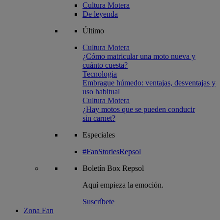
Cultura Motera
De leyenda
Último
Cultura Motera
¿Cómo matricular una moto nueva y
cuánto cuesta?
Tecnologia
Embrague húmedo: ventajas, desventajas y
uso habitual
Cultura Motera
¿Hay motos que se pueden conducir
sin carnet?
Especiales
#FanStoriesRepsol
Boletín
Box Repsol
Aquí empieza la emoción.
Suscríbete
Zona Fan