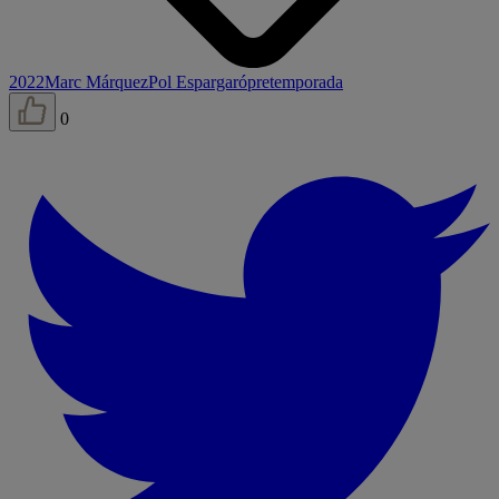
2022
Marc Márquez
Pol Espargaró
pretemporada
0