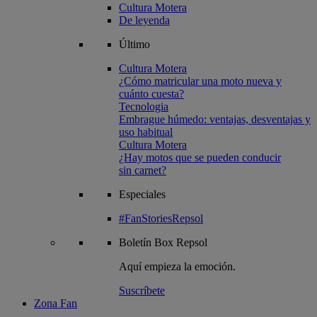
Cultura Motera
De leyenda
Último
Cultura Motera
¿Cómo matricular una moto nueva y
cuánto cuesta?
Tecnologia
Embrague húmedo: ventajas, desventajas y
uso habitual
Cultura Motera
¿Hay motos que se pueden conducir
sin carnet?
Especiales
#FanStoriesRepsol
Boletín
Box Repsol
Aquí empieza la emoción.
Suscríbete
Zona Fan