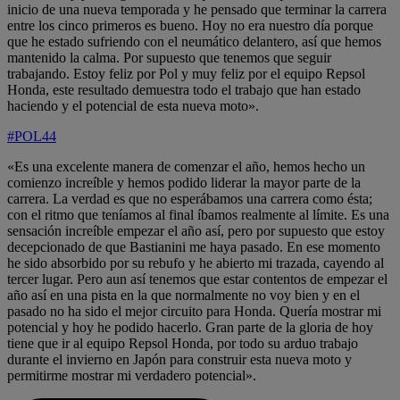
inicio de una nueva temporada y he pensado que terminar la carrera
entre los cinco primeros es bueno. Hoy no era nuestro día porque
que he estado sufriendo con el neumático delantero, así que hemos
mantenido la calma. Por supuesto que tenemos que seguir
trabajando. Estoy feliz por Pol y muy feliz por el equipo Repsol
Honda, este resultado demuestra todo el trabajo que han estado
haciendo y el potencial de esta nueva moto».
#POL44
«Es una excelente manera de comenzar el año, hemos hecho un
comienzo increíble y hemos podido liderar la mayor parte de la
carrera. La verdad es que no esperábamos una carrera como ésta;
con el ritmo que teníamos al final íbamos realmente al límite. Es una
sensación increíble empezar el año así, pero por supuesto que estoy
decepcionado de que Bastianini me haya pasado. En ese momento
he sido absorbido por su rebufo y he abierto mi trazada, cayendo al
tercer lugar. Pero aun así tenemos que estar contentos de empezar el
año así en una pista en la que normalmente no voy bien y en el
pasado no ha sido el mejor circuito para Honda. Quería mostrar mi
potencial y hoy he podido hacerlo. Gran parte de la gloria de hoy
tiene que ir al equipo Repsol Honda, por todo su arduo trabajo
durante el invierno en Japón para construir esta nueva moto y
permitirme mostrar mi verdadero potencial».