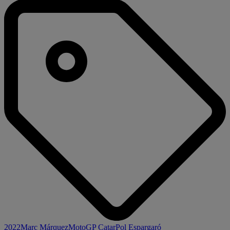
2022
Marc Márquez
MotoGP Catar
Pol Espargaró