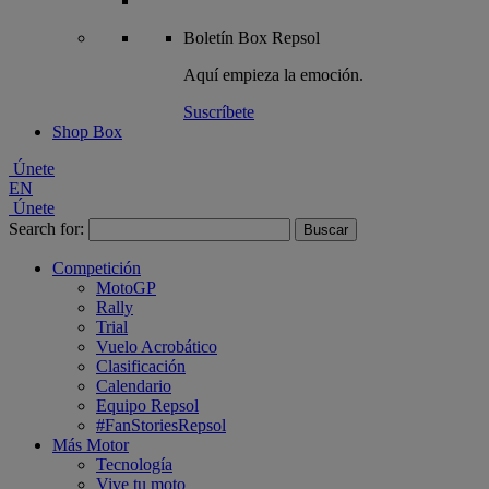
Boletín
Box Repsol
Aquí empieza la emoción.
Suscríbete
Shop Box
Únete
EN
Únete
Search for:
Competición
MotoGP
Rally
Trial
Vuelo Acrobático
Clasificación
Calendario
Equipo Repsol
#FanStoriesRepsol
Más Motor
Tecnología
Vive tu moto