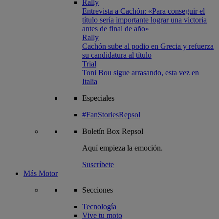
Rally
Entrevista a Cachón: «Para conseguir el
título sería importante lograr una victoria
antes de final de año»
Rally
Cachón sube al podio en Grecia y refuerza
su candidatura al título
Trial
Toni Bou sigue arrasando, esta vez en
Italia
Especiales
#FanStoriesRepsol
Boletín
Box Repsol
Aquí empieza la emoción.
Suscríbete
Más Motor
Secciones
Tecnología
Vive tu moto