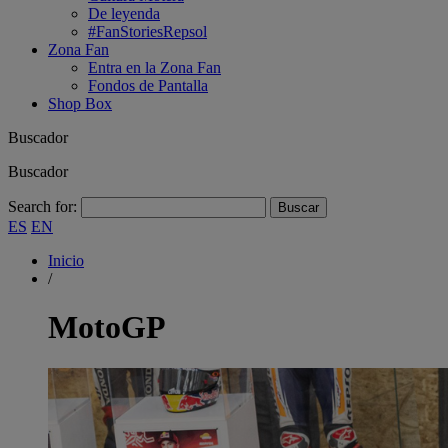
De leyenda
#FanStoriesRepsol
Zona Fan
Entra en la Zona Fan
Fondos de Pantalla
Shop Box
Buscador
Buscador
Search for:
ES
EN
Inicio
/
MotoGP