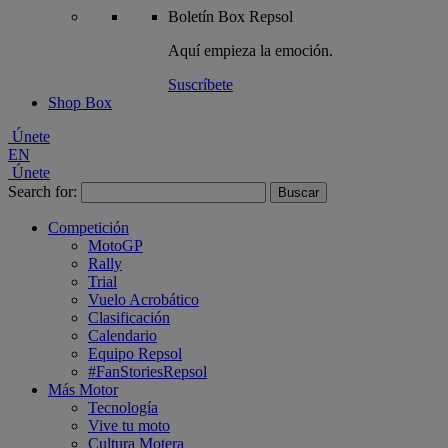
Boletín
Box Repsol
Aquí empieza la emoción.
Suscríbete
Shop Box
Únete
EN
Únete
Search for:
Competición
MotoGP
Rally
Trial
Vuelo Acrobático
Clasificación
Calendario
Equipo Repsol
#FanStoriesRepsol
Más Motor
Tecnología
Vive tu moto
Cultura Motera