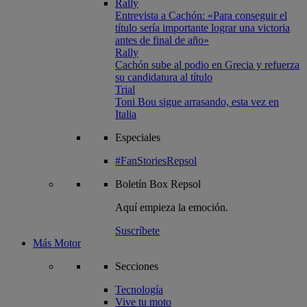
Rally
Entrevista a Cachón: «Para conseguir el
título sería importante lograr una victoria
antes de final de año»
Rally
Cachón sube al podio en Grecia y refuerza
su candidatura al título
Trial
Toni Bou sigue arrasando, esta vez en
Italia
Especiales
#FanStoriesRepsol
Boletín
Box Repsol
Aquí empieza la emoción.
Suscríbete
Más Motor
Secciones
Tecnología
Vive tu moto