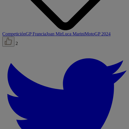
Competición
GP Francia
Joan Mir
Luca Marini
MotoGP 2024
2