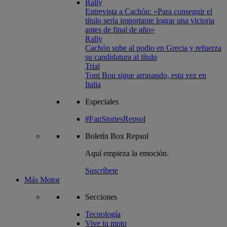
Rally
Entrevista a Cachón: «Para conseguir el
título sería importante lograr una victoria
antes de final de año»
Rally
Cachón sube al podio en Grecia y refuerza
su candidatura al título
Trial
Toni Bou sigue arrasando, esta vez en
Italia
Especiales
#FanStoriesRepsol
Boletín
Box Repsol
Aquí empieza la emoción.
Suscríbete
Más Motor
Secciones
Tecnología
Vive tu moto