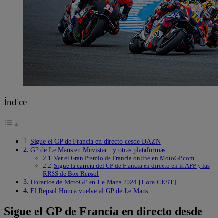
Índice
Sigue el GP de Francia en directo desde DAZN
GP de Le Mans en Movistar+ y otras plataformas
Ver el Gran Premio de Francia online en MotoGP.com
Sigue la carrera del GP de Francia en directo en la APP y las
RRSS de Box Repsol
Horarios de MotoGP en Le Mans 2024 [Hora CEST]
El Repsol Honda vuelve al GP de Le Mans
Sigue el GP de Francia en directo desde