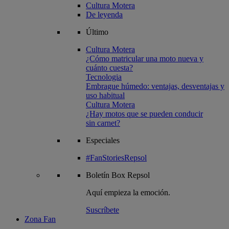
Cultura Motera
De leyenda
Último
Cultura Motera
¿Cómo matricular una moto nueva y
cuánto cuesta?
Tecnologia
Embrague húmedo: ventajas, desventajas y
uso habitual
Cultura Motera
¿Hay motos que se pueden conducir
sin carnet?
Especiales
#FanStoriesRepsol
Boletín
Box Repsol
Aquí empieza la emoción.
Suscríbete
Zona Fan