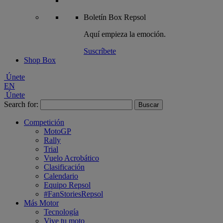
Boletín
Box Repsol
Aquí empieza la emoción.
Suscríbete
Shop Box
Únete
EN
Únete
Search for:
Competición
MotoGP
Rally
Trial
Vuelo Acrobático
Clasificación
Calendario
Equipo Repsol
#FanStoriesRepsol
Más Motor
Tecnología
Vive tu moto