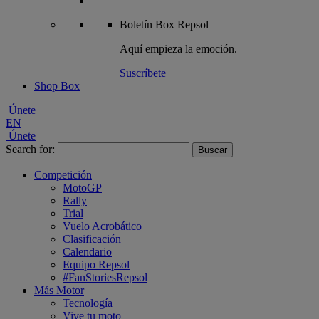
Boletín
Box Repsol
Aquí empieza la emoción.
Suscríbete
Shop Box
Únete
EN
Únete
Search for:
Competición
MotoGP
Rally
Trial
Vuelo Acrobático
Clasificación
Calendario
Equipo Repsol
#FanStoriesRepsol
Más Motor
Tecnología
Vive tu moto