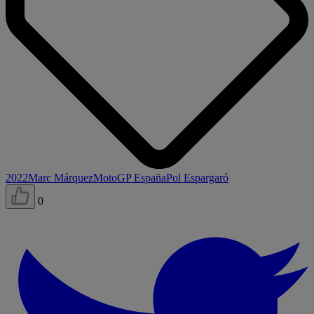
2022
Marc Márquez
MotoGP España
Pol Espargaró
0