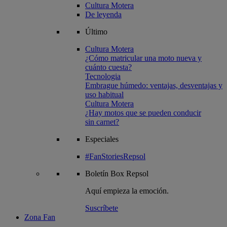
Cultura Motera
De leyenda
Último
Cultura Motera
¿Cómo matricular una moto nueva y
cuánto cuesta?
Tecnologia
Embrague húmedo: ventajas, desventajas y
uso habitual
Cultura Motera
¿Hay motos que se pueden conducir
sin carnet?
Especiales
#FanStoriesRepsol
Boletín
Box Repsol
Aquí empieza la emoción.
Suscríbete
Zona Fan