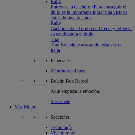
Rally
Entrevista a Cachón: «Para conseguir el
título sería importante lograr una victoria
antes de final de año»
Rally
Cachón sube al podio en Grecia y refuerza
su candidatura al título
Trial
Toni Bou sigue arrasando, esta vez en
Italia
Especiales
#FanStoriesRepsol
Boletín
Box Repsol
Aquí empieza la emoción.
Suscríbete
Más Motor
Secciones
Tecnología
Vive tu moto