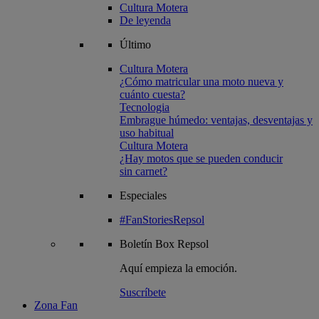
Cultura Motera
De leyenda
Último
Cultura Motera
¿Cómo matricular una moto nueva y
cuánto cuesta?
Tecnologia
Embrague húmedo: ventajas, desventajas y
uso habitual
Cultura Motera
¿Hay motos que se pueden conducir
sin carnet?
Especiales
#FanStoriesRepsol
Boletín
Box Repsol
Aquí empieza la emoción.
Suscríbete
Zona Fan