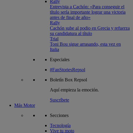
Rally
Entrevista a Cachón: «Para conseguir el
título sería importante lograr una victoria
antes de final de año»
Rally
Cachón sube al podio en Grecia y refuerza
su candidatura al título
Trial
Toni Bou sigue arrasando, esta vez en
Italia
Especiales
#FanStoriesRepsol
Boletín
Box Repsol
Aquí empieza la emoción.
Suscríbete
Más Motor
Secciones
Tecnología
Vive tu moto