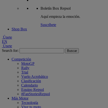
Boletín
Box Repsol
Aquí empieza la emoción.
Suscríbete
Shop Box
Únete
EN
Únete
Search for:
Competición
MotoGP
Rally
Trial
Vuelo Acrobático
Clasificación
Calendario
Equipo Repsol
#FanStoriesRepsol
Más Motor
Tecnología
Vive tu moto