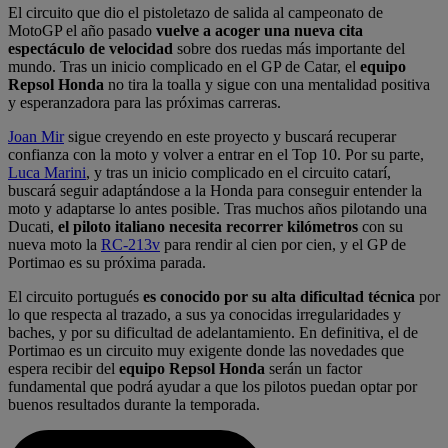
El circuito que dio el pistoletazo de salida al campeonato de
MotoGP el año pasado
vuelve a acoger una nueva cita
espectáculo de velocidad
sobre dos ruedas más importante del
mundo. Tras un inicio complicado en el GP de Catar, el
equipo
Repsol Honda
no tira la toalla y sigue con una mentalidad positiva
y esperanzadora para las próximas carreras.
Joan Mir
sigue creyendo en este proyecto y buscará recuperar
confianza con la moto y volver a entrar en el Top 10. Por su parte,
Luca Marini
, y tras un inicio complicado en el circuito catarí,
buscará seguir adaptándose a la Honda para conseguir entender la
moto y adaptarse lo antes posible. Tras muchos años pilotando una
Ducati,
el piloto italiano necesita recorrer kilómetros
con su
nueva moto la
RC-213v
para rendir al cien por cien, y el GP de
Portimao es su próxima parada.
El circuito portugués
es conocido por su alta dificultad técnica
por
lo que respecta al trazado, a sus ya conocidas irregularidades y
baches, y por su dificultad de adelantamiento. En definitiva, el de
Portimao es un circuito muy exigente donde las novedades que
espera recibir del
equipo Repsol Honda
serán un factor
fundamental que podrá ayudar a que los pilotos puedan optar por
buenos resultados durante la temporada.