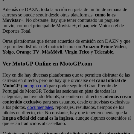
Además de DAZN, toda la acción en pista de un fin de semana de
carreras se puede seguir desde otras plataformas,
como lo es
Movistar+
. No obstante, hay que tener contratado un paquete
previo, como el principal de Movistar+, el paquete Motor o el de
Deportes Total.
Otras plataformas que tienen acuerdos de emisión con DAZN y que
te permiten disfrutar del motociclismo son
Amazon Prime Video
,
Yoigo
,
Orange TV
,
MásMóvil
,
Virgin Telco
y
Telecable
.
Ver MotoGP Online en MotoGP.com
Hoy en día hay diversas plataformas que te permiten disfrutar de las
carreras en directo, pero no hay que olvidarse del
canal oficial de
MotoGP
(
motogp.com
) para poder seguir el Gran Premio de
Portugal de MotoGP. Todas las sesiones en pista de todas las
categorías, incluyendo MotoE, se emiten en directo y
además crean
contenido exclusivo
para sus usuarios, desde entrevistas exclusivas
a los pilotos,
documentales
, reportajes, resultados, tiempos de los
pilotos en directo, etc. No obstante, hay que tener en cuenta que la
lengua oficial del canal es la inglesa
, aunque algunos contenidos sí
que están traducidos al castellano.
Motogp.com también
dispone de distintos planes de subscripción