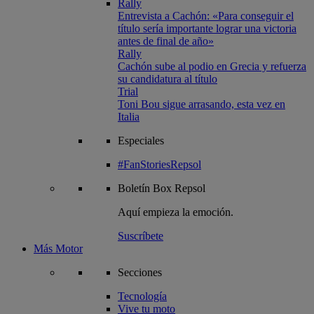
Rally
Entrevista a Cachón: «Para conseguir el
título sería importante lograr una victoria
antes de final de año»
Rally
Cachón sube al podio en Grecia y refuerza
su candidatura al título
Trial
Toni Bou sigue arrasando, esta vez en
Italia
Especiales
#FanStoriesRepsol
Boletín
Box Repsol
Aquí empieza la emoción.
Suscríbete
Más Motor
Secciones
Tecnología
Vive tu moto