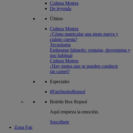
Cultura Motera
De leyenda
Último
Cultura Motera
¿Cómo matricular una moto nueva y
cuánto cuesta?
Tecnologia
Embrague húmedo: ventajas, desventajas y
uso habitual
Cultura Motera
¿Hay motos que se pueden conducir
sin carnet?
Especiales
#FanStoriesRepsol
Boletín
Box Repsol
Aquí empieza la emoción.
Suscríbete
Zona Fan