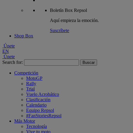
Boletín
Box Repsol
Aquí empieza la emoción.
Suscríbete
Shop Box
Únete
EN
Únete
Search for:
Competición
MotoGP
Rally
Trial
Vuelo Acrobático
Clasificación
Calendario
Equipo Repsol
#FanStoriesRepsol
Más Motor
Tecnología
Vive tu moto