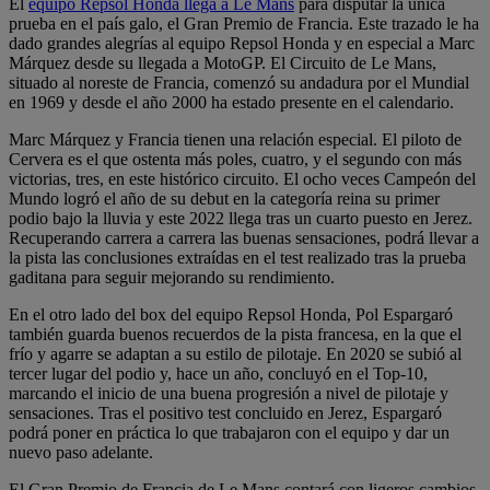
El
equipo Repsol Honda llega a Le Mans
para disputar la única
prueba en el país galo, el Gran Premio de Francia. Este trazado le ha
dado grandes alegrías al equipo Repsol Honda y en especial a Marc
Márquez desde su llegada a MotoGP. El Circuito de Le Mans,
situado al noreste de Francia, comenzó su andadura por el Mundial
en 1969 y desde el año 2000 ha estado presente en el calendario.
Marc Márquez y Francia tienen una relación especial. El piloto de
Cervera es el que ostenta más poles, cuatro, y el segundo con más
victorias, tres, en este histórico circuito. El ocho veces Campeón del
Mundo logró el año de su debut en la categoría reina su primer
podio bajo la lluvia y este 2022 llega tras un cuarto puesto en Jerez.
Recuperando carrera a carrera las buenas sensaciones, podrá llevar a
la pista las conclusiones extraídas en el test realizado tras la prueba
gaditana para seguir mejorando su rendimiento.
En el otro lado del box del equipo Repsol Honda, Pol Espargaró
también guarda buenos recuerdos de la pista francesa, en la que el
frío y agarre se adaptan a su estilo de pilotaje. En 2020 se subió al
tercer lugar del podio y, hace un año, concluyó en el Top-10,
marcando el inicio de una buena progresión a nivel de pilotaje y
sensaciones. Tras el positivo test concluido en Jerez, Espargaró
podrá poner en práctica lo que trabajaron con el equipo y dar un
nuevo paso adelante.
El Gran Premio de Francia de Le Mans contará con ligeros cambios