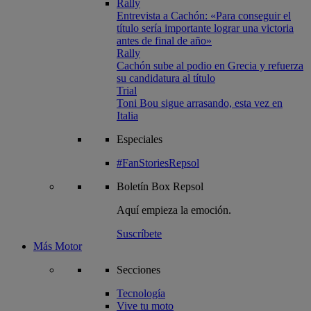
Rally
Entrevista a Cachón: «Para conseguir el
título sería importante lograr una victoria
antes de final de año»
Rally
Cachón sube al podio en Grecia y refuerza
su candidatura al título
Trial
Toni Bou sigue arrasando, esta vez en
Italia
Especiales
#FanStoriesRepsol
Boletín
Box Repsol
Aquí empieza la emoción.
Suscríbete
Más Motor
Secciones
Tecnología
Vive tu moto