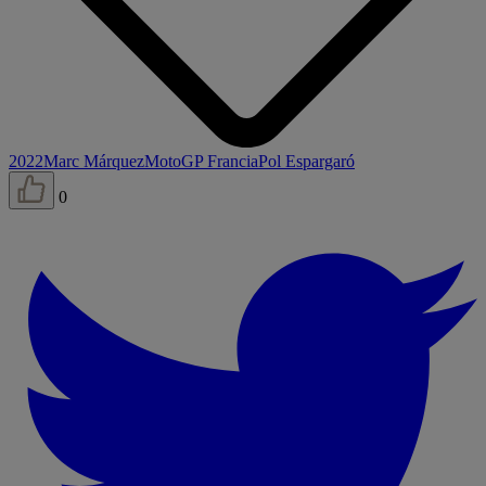
2022
Marc Márquez
MotoGP Francia
Pol Espargaró
0