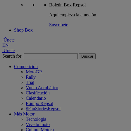
Boletín
Box Repsol
Aquí empieza la emoción.
Suscríbete
Shop Box
Únete
EN
Únete
Search for:
Competición
MotoGP
Rally
Trial
Vuelo Acrobático
Clasificación
Calendario
Equipo Repsol
#FanStoriesRepsol
Más Motor
Tecnología
Vive tu moto
Cultura Motera