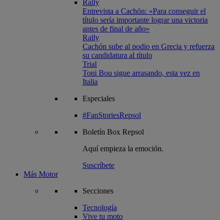
Rally
Entrevista a Cachón: «Para conseguir el
título sería importante lograr una victoria
antes de final de año»
Rally
Cachón sube al podio en Grecia y refuerza
su candidatura al título
Trial
Toni Bou sigue arrasando, esta vez en
Italia
Especiales
#FanStoriesRepsol
Boletín
Box Repsol
Aquí empieza la emoción.
Suscríbete
Más Motor
Secciones
Tecnología
Vive tu moto