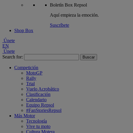
Boletín
Box Repsol
Aquí empieza la emoción.
Suscríbete
Shop Box
Únete
EN
Únete
Search for:
Competición
MotoGP
Rally
Trial
Vuelo Acrobático
Clasificación
Calendario
Equipo Repsol
#FanStoriesRepsol
Más Motor
Tecnología
Vive tu moto
Cultura Motera