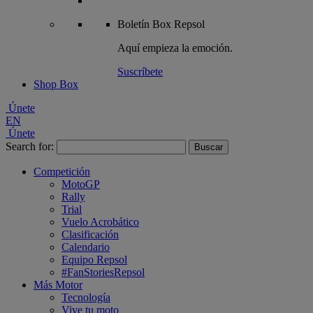
Boletín
Box Repsol
Aquí empieza la emoción.
Suscríbete
Shop Box
Únete
EN
Únete
Search for:
Competición
MotoGP
Rally
Trial
Vuelo Acrobático
Clasificación
Calendario
Equipo Repsol
#FanStoriesRepsol
Más Motor
Tecnología
Vive tu moto