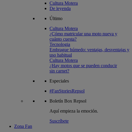
Cultura Motera
De leyenda
Último
Cultura Motera
¿Cómo matricular una moto nueva y
cuánto cuesta?
Tecnologia
Embrague húmedo: ventajas, desventajas y
uso habitual
Cultura Motera
¿Hay motos que se pueden conducir
sin carnet?
Especiales
#FanStoriesRepsol
Boletín
Box Repsol
Aquí empieza la emoción.
Suscríbete
Zona Fan