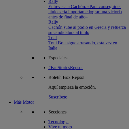
Rally
Entrevista a Cachón: «Para conseguir el
título sería importante lograr una victoria
antes de final de año»
Rally
Cachón sube al podio en Grecia y refuerza
su candidatura al título
Trial
Toni Bou sigue arrasando, esta vez en
Italia
Especiales
#FanStoriesRepsol
Boletín
Box Repsol
Aquí empieza la emoción.
Suscríbete
Más Motor
Secciones
Tecnología
Vive tu moto