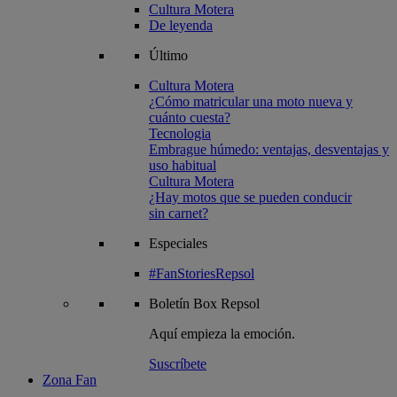
Cultura Motera
De leyenda
Último
Cultura Motera
¿Cómo matricular una moto nueva y
cuánto cuesta?
Tecnologia
Embrague húmedo: ventajas, desventajas y
uso habitual
Cultura Motera
¿Hay motos que se pueden conducir
sin carnet?
Especiales
#FanStoriesRepsol
Boletín
Box Repsol
Aquí empieza la emoción.
Suscríbete
Zona Fan