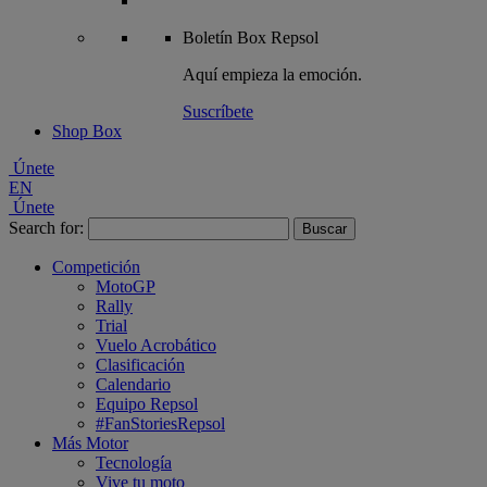
Boletín
Box Repsol
Aquí empieza la emoción.
Suscríbete
Shop Box
Únete
EN
Únete
Search for:
Competición
MotoGP
Rally
Trial
Vuelo Acrobático
Clasificación
Calendario
Equipo Repsol
#FanStoriesRepsol
Más Motor
Tecnología
Vive tu moto