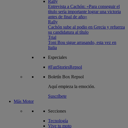
Rally
Entrevista a Cachón: «Para conseguir el
título sería importante lograr una victoria
antes de final de año»
Rally
Cachón sube al podio en Grecia y refuerza
su candidatura al título
Trial
Toni Bou sigue arrasando, esta vez en
Italia
Especiales
#FanStoriesRepsol
Boletín
Box Repsol
Aquí empieza la emoción.
Suscríbete
Más Motor
Secciones
Tecnología
Vive tu moto