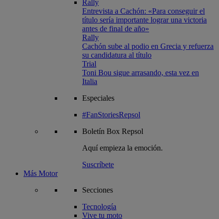
Rally
Entrevista a Cachón: «Para conseguir el
título sería importante lograr una victoria
antes de final de año»
Rally
Cachón sube al podio en Grecia y refuerza
su candidatura al título
Trial
Toni Bou sigue arrasando, esta vez en
Italia
Especiales
#FanStoriesRepsol
Boletín
Box Repsol
Aquí empieza la emoción.
Suscríbete
Más Motor
Secciones
Tecnología
Vive tu moto