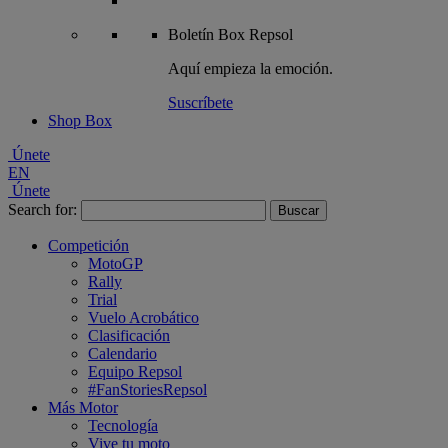
Boletín
Box Repsol
Aquí empieza la emoción.
Suscríbete
Shop Box
Únete
EN
Únete
Search for:
Competición
MotoGP
Rally
Trial
Vuelo Acrobático
Clasificación
Calendario
Equipo Repsol
#FanStoriesRepsol
Más Motor
Tecnología
Vive tu moto