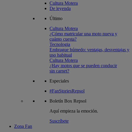
Cultura Motera
De leyenda
Último
Cultura Motera
¿Cómo matricular una moto nueva y
cuánto cuesta?
Tecnologia
Embrague húmedo: ventajas, desventajas y
uso habitual
Cultura Motera
¿Hay motos que se pueden conducir
sin carnet?
Especiales
#FanStoriesRepsol
Boletín
Box Repsol
Aquí empieza la emoción.
Suscríbete
Zona Fan