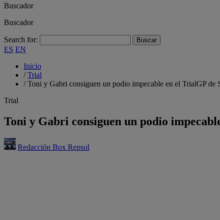
Buscador
Buscador
Search for:
ES
EN
Inicio
/
Trial
/
Toni y Gabri consiguen un podio impecable en el TrialGP de
Trial
Toni y Gabri consiguen un podio impecabl
Redacción Box Repsol