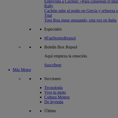
Entrevista a Cachón: «Para conseguir el títul
Rally
Cachón sube al podio en Grecia y refuerza su
Trial
Toni Bou sigue arrasando, esta vez en Italia
Especiales
#FanStoriesRepsol
Boletín
Box Repsol
Aquí empieza la emoción.
Suscríbete
Más Motor
Secciones
Tecnología
Vive tu moto
Cultura Motera
De leyenda
Último