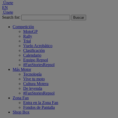
Únete
EN
Únete
Search for:
Competición
MotoGP
Rally
Trial
Vuelo Acrobático
Clasificación
Calendario
Equipo Repsol
#FanStoriesRepsol
Más Motor
Tecnología
Vive tu moto
Cultura Motera
De leyenda
#FanStoriesRepsol
Zona Fan
Entra en la Zona Fan
Fondos de Pantalla
Shop Box