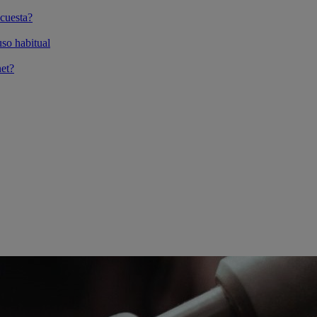
cuesta?
so habitual
et?