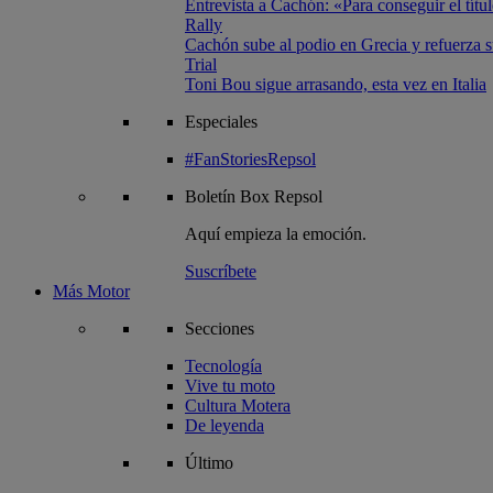
Entrevista a Cachón: «Para conseguir el títul
Rally
Cachón sube al podio en Grecia y refuerza su
Trial
Toni Bou sigue arrasando, esta vez en Italia
Especiales
#FanStoriesRepsol
Boletín
Box Repsol
Aquí empieza la emoción.
Suscríbete
Más Motor
Secciones
Tecnología
Vive tu moto
Cultura Motera
De leyenda
Último