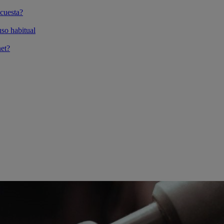
cuesta?
so habitual
et?