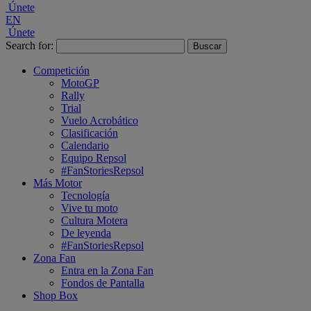
Únete
EN
Únete
Search for:
Competición
MotoGP
Rally
Trial
Vuelo Acrobático
Clasificación
Calendario
Equipo Repsol
#FanStoriesRepsol
Más Motor
Tecnología
Vive tu moto
Cultura Motera
De leyenda
#FanStoriesRepsol
Zona Fan
Entra en la Zona Fan
Fondos de Pantalla
Shop Box