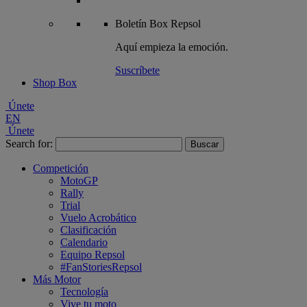
Boletín
Box Repsol
Aquí empieza la emoción.
Suscríbete
Shop Box
Únete
EN
Únete
Search for:
Competición
MotoGP
Rally
Trial
Vuelo Acrobático
Clasificación
Calendario
Equipo Repsol
#FanStoriesRepsol
Más Motor
Tecnología
Vive tu moto