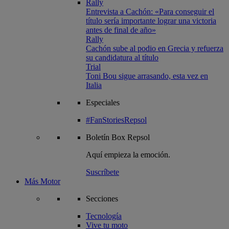
Rally
Entrevista a Cachón: «Para conseguir el
título sería importante lograr una victoria
antes de final de año»
Rally
Cachón sube al podio en Grecia y refuerza
su candidatura al título
Trial
Toni Bou sigue arrasando, esta vez en
Italia
Especiales
#FanStoriesRepsol
Boletín
Box Repsol
Aquí empieza la emoción.
Suscríbete
Más Motor
Secciones
Tecnología
Vive tu moto