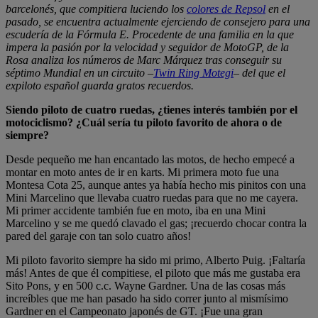
barcelonés, que compitiera luciendo los
colores de Repsol
en el
pasado, se encuentra actualmente ejerciendo de consejero para una
escudería de la Fórmula E. Procedente de una familia en la que
impera la pasión por la velocidad y seguidor de MotoGP, de la
Rosa analiza los números de Marc Márquez tras conseguir su
séptimo Mundial en un circuito –
Twin Ring Motegi
– del que el
expiloto español guarda gratos recuerdos.
Siendo piloto de cuatro ruedas, ¿tienes interés también por el
motociclismo? ¿Cuál sería tu piloto favorito de ahora o de
siempre?
Desde pequeño me han encantado las motos, de hecho empecé a
montar en moto antes de ir en karts. Mi primera moto fue una
Montesa Cota 25, aunque antes ya había hecho mis pinitos con una
Mini Marcelino que llevaba cuatro ruedas para que no me cayera.
Mi primer accidente también fue en moto, iba en una Mini
Marcelino y se me quedó clavado el gas; ¡recuerdo chocar contra la
pared del garaje con tan solo cuatro años!
Mi piloto favorito siempre ha sido mi primo, Alberto Puig. ¡Faltaría
más! Antes de que él compitiese, el piloto que más me gustaba era
Sito Pons, y en 500 c.c. Wayne Gardner. Una de las cosas más
increíbles que me han pasado ha sido correr junto al mismísimo
Gardner en el Campeonato japonés de GT. ¡Fue una gran