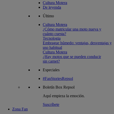
Cultura Motera
De leyenda
Último
Cultura Motera
¿Cómo matricular una moto nueva y
cuánto cuesta?
Tecnologia
Embrague húmedo: ventajas, desventajas y
uso habitual
Cultura Motera
¿Hay motos que se pueden conducir
sin carnet?
Especiales
#FanStoriesRepsol
Boletín
Box Repsol
Aquí empieza la emoción.
Suscríbete
Zona Fan