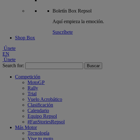
Boletín
Box Repsol
Aquí empieza la emoción.
Suscríbete
Shop Box
Únete
EN
Únete
Search for:
Competición
MotoGP
Rally
Trial
Vuelo Acrobático
Clasificación
Calendario
Equipo Repsol
#FanStoriesRepsol
Más Motor
Tecnología
Vive tu moto