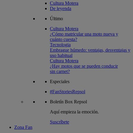
Cultura Motera
De leyenda
Último
Cultura Motera
¿Cómo matricular una moto nueva y
cuánto cuesta?
Tecnologia
Embrague húmedo: ventajas, desventajas y
uso habitual
Cultura Motera
¿Hay motos que se pueden conducir
sin carnet?
Especiales
#FanStoriesRepsol
Boletín
Box Repsol
Aquí empieza la emoción.
Suscríbete
Zona Fan