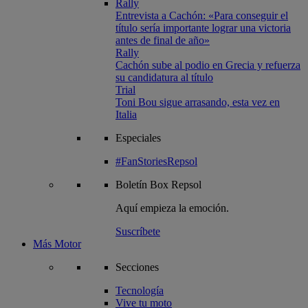
Rally
Entrevista a Cachón: «Para conseguir el
título sería importante lograr una victoria
antes de final de año»
Rally
Cachón sube al podio en Grecia y refuerza
su candidatura al título
Trial
Toni Bou sigue arrasando, esta vez en
Italia
Especiales
#FanStoriesRepsol
Boletín
Box Repsol
Aquí empieza la emoción.
Suscríbete
Más Motor
Secciones
Tecnología
Vive tu moto