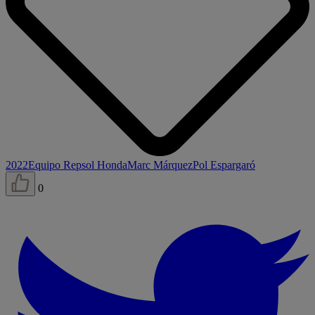
2022
Equipo Repsol Honda
Marc Márquez
Pol Espargaró
0