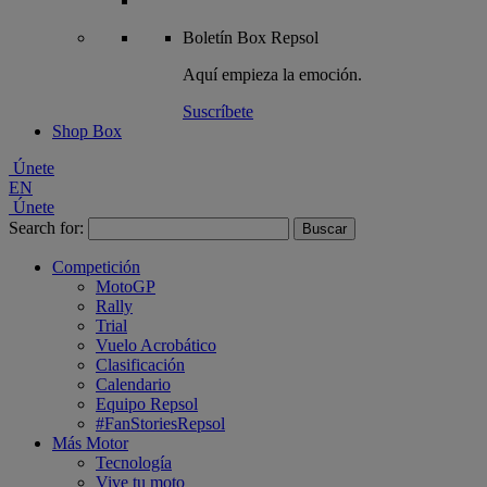
Boletín
Box Repsol
Aquí empieza la emoción.
Suscríbete
Shop Box
Únete
EN
Únete
Search for:
Competición
MotoGP
Rally
Trial
Vuelo Acrobático
Clasificación
Calendario
Equipo Repsol
#FanStoriesRepsol
Más Motor
Tecnología
Vive tu moto