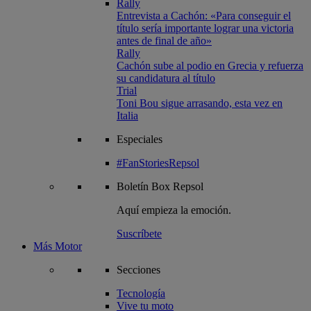
Rally
Entrevista a Cachón: «Para conseguir el
título sería importante lograr una victoria
antes de final de año»
Rally
Cachón sube al podio en Grecia y refuerza
su candidatura al título
Trial
Toni Bou sigue arrasando, esta vez en
Italia
Especiales
#FanStoriesRepsol
Boletín
Box Repsol
Aquí empieza la emoción.
Suscríbete
Más Motor
Secciones
Tecnología
Vive tu moto