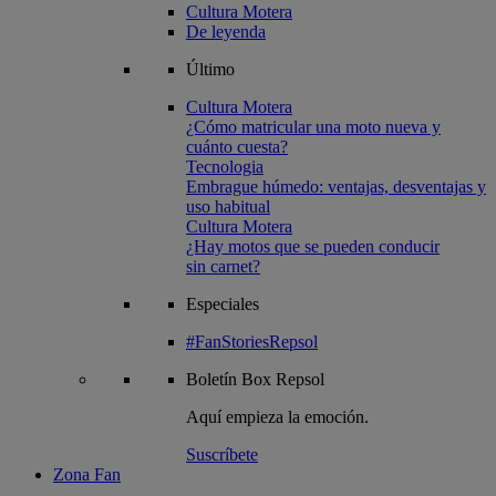
Cultura Motera
De leyenda
Último
Cultura Motera
¿Cómo matricular una moto nueva y
cuánto cuesta?
Tecnologia
Embrague húmedo: ventajas, desventajas y
uso habitual
Cultura Motera
¿Hay motos que se pueden conducir
sin carnet?
Especiales
#FanStoriesRepsol
Boletín
Box Repsol
Aquí empieza la emoción.
Suscríbete
Zona Fan