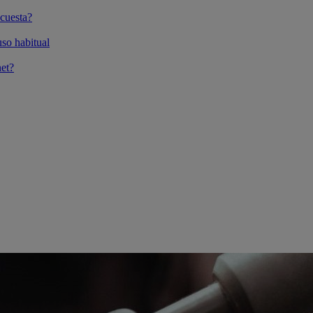
cuesta?
so habitual
et?