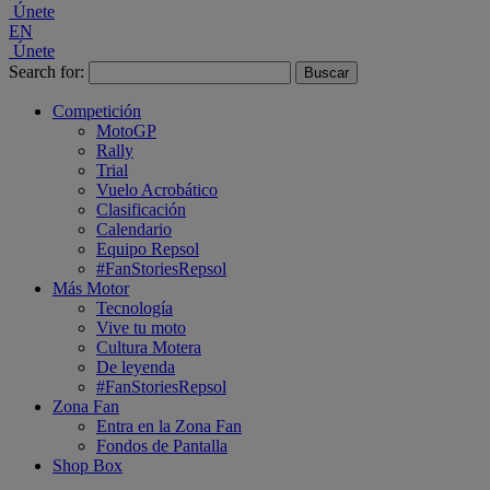
Únete
EN
Únete
Search for:
Competición
MotoGP
Rally
Trial
Vuelo Acrobático
Clasificación
Calendario
Equipo Repsol
#FanStoriesRepsol
Más Motor
Tecnología
Vive tu moto
Cultura Motera
De leyenda
#FanStoriesRepsol
Zona Fan
Entra en la Zona Fan
Fondos de Pantalla
Shop Box