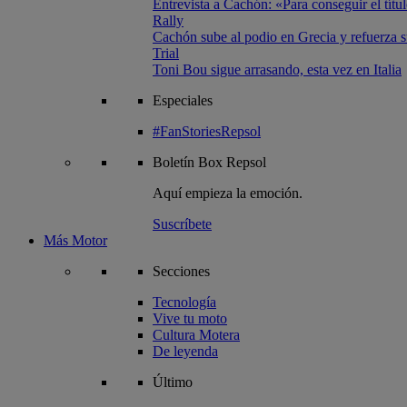
Entrevista a Cachón: «Para conseguir el títul
Rally
Cachón sube al podio en Grecia y refuerza su
Trial
Toni Bou sigue arrasando, esta vez en Italia
Especiales
#FanStoriesRepsol
Boletín
Box Repsol
Aquí empieza la emoción.
Suscríbete
Más Motor
Secciones
Tecnología
Vive tu moto
Cultura Motera
De leyenda
Último