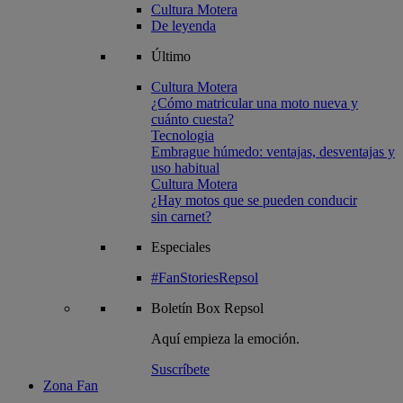
Cultura Motera
De leyenda
Último
Cultura Motera
¿Cómo matricular una moto nueva y
cuánto cuesta?
Tecnologia
Embrague húmedo: ventajas, desventajas y
uso habitual
Cultura Motera
¿Hay motos que se pueden conducir
sin carnet?
Especiales
#FanStoriesRepsol
Boletín
Box Repsol
Aquí empieza la emoción.
Suscríbete
Zona Fan