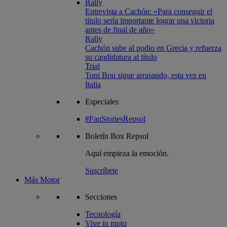
Rally
Entrevista a Cachón: «Para conseguir el
título sería importante lograr una victoria
antes de final de año»
Rally
Cachón sube al podio en Grecia y refuerza
su candidatura al título
Trial
Toni Bou sigue arrasando, esta vez en
Italia
Especiales
#FanStoriesRepsol
Boletín
Box Repsol
Aquí empieza la emoción.
Suscríbete
Más Motor
Secciones
Tecnología
Vive tu moto