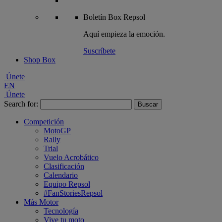
Boletín
Box Repsol
Aquí empieza la emoción.
Suscríbete
Shop Box
Únete
EN
Únete
Search for:
Competición
MotoGP
Rally
Trial
Vuelo Acrobático
Clasificación
Calendario
Equipo Repsol
#FanStoriesRepsol
Más Motor
Tecnología
Vive tu moto