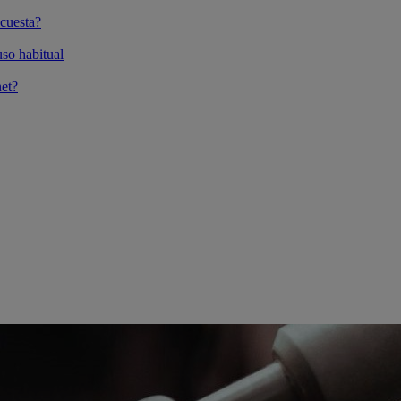
cuesta?
so habitual
et?