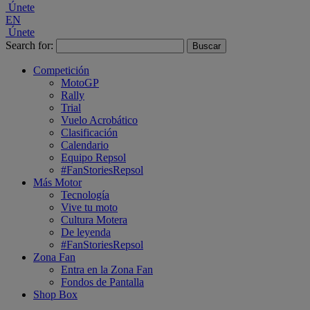
Únete
EN
Únete
Search for:
Competición
MotoGP
Rally
Trial
Vuelo Acrobático
Clasificación
Calendario
Equipo Repsol
#FanStoriesRepsol
Más Motor
Tecnología
Vive tu moto
Cultura Motera
De leyenda
#FanStoriesRepsol
Zona Fan
Entra en la Zona Fan
Fondos de Pantalla
Shop Box