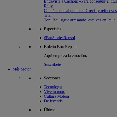
Entrevista a Cachón: «Para conseguir el títul
Rally
Cachón sube al podio en Grecia y refuerza su
Trial
Toni Bou sigue arrasando, esta vez en Italia
Especiales
#FanStoriesRepsol
Boletín
Box Repsol
Aquí empieza la emoción.
Suscríbete
Más Motor
Secciones
Tecnología
Vive tu moto
Cultura Motera
De leyenda
Último