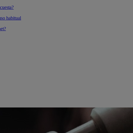
cuesta?
so habitual
et?