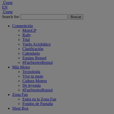
Únete
EN
Únete
Search for:
Competición
MotoGP
Rally
Trial
Vuelo Acrobático
Clasificación
Calendario
Equipo Repsol
#FanStoriesRepsol
Más Motor
Tecnología
Vive tu moto
Cultura Motera
De leyenda
#FanStoriesRepsol
Zona Fan
Entra en la Zona Fan
Fondos de Pantalla
Shop Box