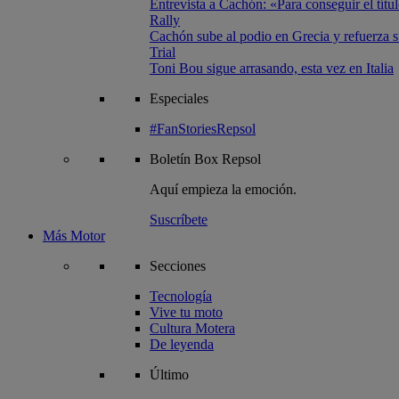
Entrevista a Cachón: «Para conseguir el títul
Rally
Cachón sube al podio en Grecia y refuerza su
Trial
Toni Bou sigue arrasando, esta vez en Italia
Especiales
#FanStoriesRepsol
Boletín
Box Repsol
Aquí empieza la emoción.
Suscríbete
Más Motor
Secciones
Tecnología
Vive tu moto
Cultura Motera
De leyenda
Último