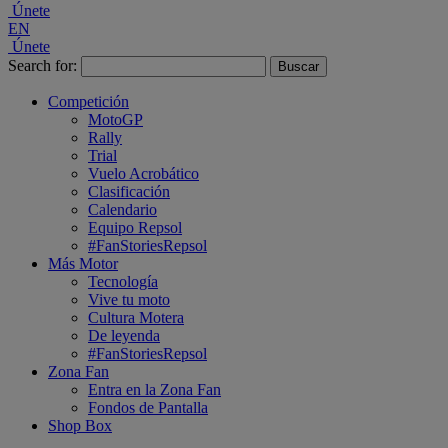
Únete
EN
Únete
Search for:
Competición
MotoGP
Rally
Trial
Vuelo Acrobático
Clasificación
Calendario
Equipo Repsol
#FanStoriesRepsol
Más Motor
Tecnología
Vive tu moto
Cultura Motera
De leyenda
#FanStoriesRepsol
Zona Fan
Entra en la Zona Fan
Fondos de Pantalla
Shop Box