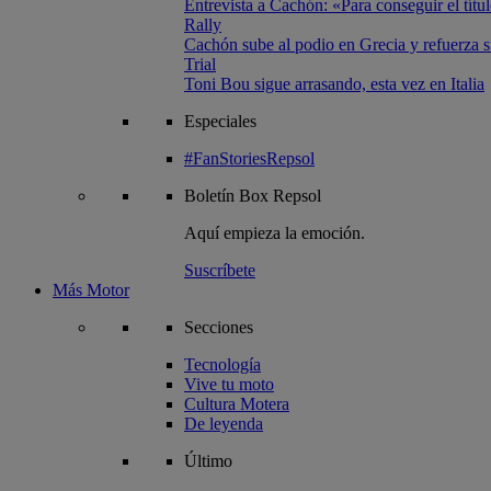
Entrevista a Cachón: «Para conseguir el títul
Rally
Cachón sube al podio en Grecia y refuerza su
Trial
Toni Bou sigue arrasando, esta vez en Italia
Especiales
#FanStoriesRepsol
Boletín
Box Repsol
Aquí empieza la emoción.
Suscríbete
Más Motor
Secciones
Tecnología
Vive tu moto
Cultura Motera
De leyenda
Último