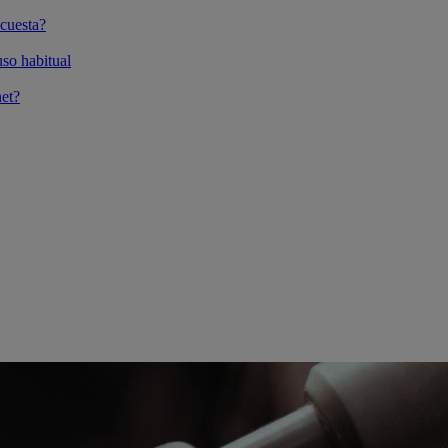
cuesta?
so habitual
et?